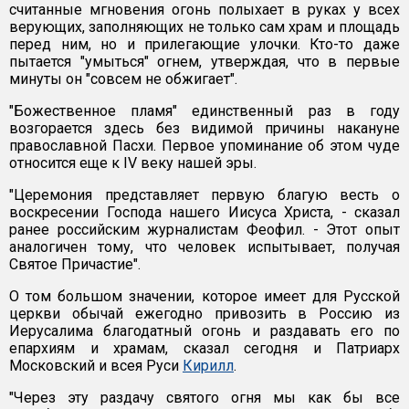
считанные мгновения огонь полыхает в руках у всех
верующих, заполняющих не только сам храм и площадь
перед ним, но и прилегающие улочки. Кто-то даже
пытается "умыться" огнем, утверждая, что в первые
минуты он "совсем не обжигает".
"Божественное пламя" единственный раз в году
возгорается здесь без видимой причины накануне
православной Пасхи. Первое упоминание об этом чуде
относится еще к IV веку нашей эры.
"Церемония представляет первую благую весть о
воскресении Господа нашего Иисуса Христа, - сказал
ранее российским журналистам Феофил. - Этот опыт
аналогичен тому, что человек испытывает, получая
Святое Причастие".
О том большом значении, которое имеет для Русской
церкви обычай ежегодно привозить в Россию из
Иерусалима благодатный огонь и раздавать его по
епархиям и храмам, сказал сегодня и Патриарх
Московский и всея Руси
Кирилл
.
"Через эту раздачу святого огня мы как бы все