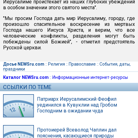
Иерусалиме проистекает из наших глубоких убеждений
в особом значении этого святого места".
"Мы просим Господа дать мир Иерусалиму, городу, где
произошло спасительное воскресение из мертвых
Господа нашего Иисуса Христа, и верим, что все
человеческие конфликты, разделения могут быть
побеждены силой Божией", - отметил предстоятель
Русской церкви.
Досье NEWSru.com
::
Религия
::
Православие
::
События, даты,
праздники
Каталог NEWSru.com
::
Информационные интернет-ресурсы
ССЫЛКИ ПО ТЕМЕ
Патриарх Иерусалимский Феофил
уединился в Кувуклии над Гробом
Господним в ожидании чуда
Протоиерей Всеволод Чаплин дал
пояснения, касающиеся природы