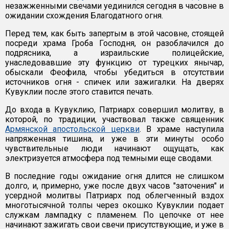
незажженными свечами уединился сегодня в часовне в
ожидании схождения Благодатного огня.
Перед тем, как быть запертым в этой часовне, стоящей
посреди храма Гроба Господня, он разоблачился до
подрясника, а израильские полицейские,
унаследовавшие эту функцию от турецких янычар,
обыскали Феофила, чтобы убедиться в отсутствии
источников огня - спичек или зажигалки. На дверях
Кувуклии после этого ставится печать.
До входа в Кувуклию, Патриарх совершил молитву, в
которой, по традиции, участвовал также священник
Армянской апостольской церкви
. В храме наступила
напряженная тишина, и уже в эти минуты особо
чувствительные люди начинают ощущать, как
электризуется атмосфера под темными еще сводами.
В последние годы ожидание огня длится не слишком
долго, и, примерно, уже после двух часов "заточения" и
усердной молитвы Патриарх под облегченный вздох
многотысячной толпы через окошко Кувуклии подает
служкам лампадку с пламенем. По цепочке от нее
начинают зажигать свои свечи присутствующие, и уже в