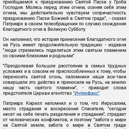
приобщаемся к празднованию Святой Пасхи у Гроба
Господня. Молясь перед этим огнем, осеняя себя этим
огнем, мы действительно чувствуем сопричастность
празднованию Пасхи Божией в Святом граде", - сказал
Патриарх в своем телеобращении по случаю схождения
благодатного огня в Великую Субботу.
Он напомнил, что история принесения благодатного огня
на Русь имеет продолжительную традицию - издавна
"люди стремились поделиться этим святым пламенем
со своими близкими и родными".
"Преодолевая большое расстояние в самых трудных
условиях и в совсем не приспособленных к тому, чтобы
переносить святой огонь, паломники наши все-таки
совершали это действо и приносили на Русь, на землю
нашу часть святого пламени", - приводит слова
предстоятеля Церкви агентство
"Интерфакс"
.
Патриарх Кирилл напомнил и о том, что Иерусалим,
место страдания и воскресения Спасителя, "сегодня
несет на себе печать разделения и страдания", страдает
от человеческих конфликтов, и поэтому "забота о мире
на Святой земле, забота о мире в Святом граде