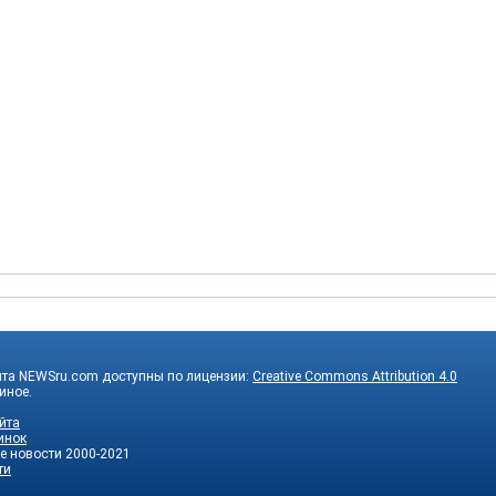
йта NEWSru.com доступны по лицензии:
Creative Commons Attribution 4.0
 иное.
йта
инок
е новости
2000-2021
ти