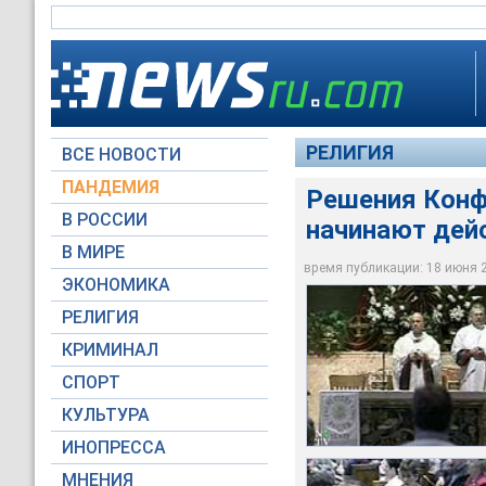
РЕЛИГИЯ
ВСЕ НОВОСТИ
ПАНДЕМИЯ
Решения Конф
В РОССИИ
начинают дей
Кардинал публично 
кардинал Чикаго Ф
Грандиозный сканда
епархии, уличенных
В МИРЕ
Сен-Жиль
волну возмущения 
несовершеннолетним
время публикации: 18 июня 20
ЭКОНОМИКА
NTV International
NTV International
NTV International
РЕЛИГИЯ
КРИМИНАЛ
СПОРТ
КУЛЬТУРА
ИНОПРЕССА
МНЕНИЯ