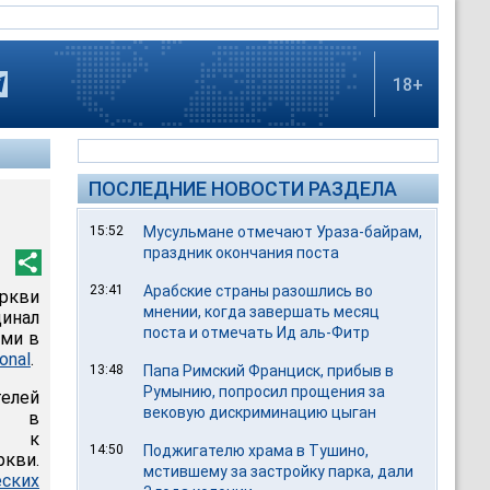
18+
ПОСЛЕДНИЕ НОВОСТИ РАЗДЕЛА
15:52
Мусульмане отмечают Ураза-байрам,
праздник окончания поста
23:41
Арабские страны разошлись во
еркви
мнении, когда завершать месяц
динал
поста и отмечать Ид аль-Фитр
ми в
onal
.
13:48
Папа Римский Франциск, прибыв в
Румынию, попросил прощения за
телей
вековую дискриминацию цыган
ых в
ию к
14:50
Поджигателю храма в Тушино,
ркви.
мстившему за застройку парка, дали
ских