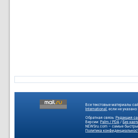
Все текстовые материалы са
International
, если не указано
Обратная связь:
Редакция са
Версии:
Palm / PDA
/
Без карт
NEWSru.com – самые быстры
Политика конфиденциальнос