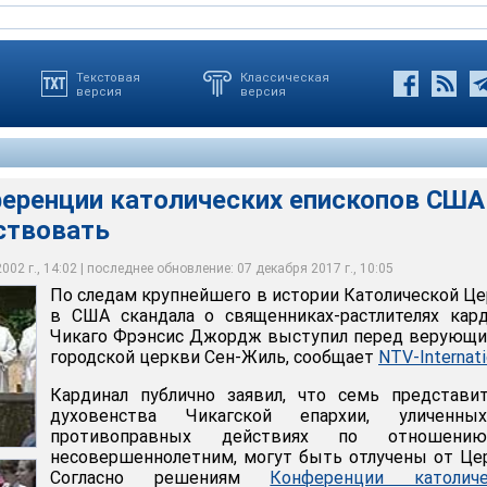
Текстовая
Классическая
версия
версия
еренции католических епископов США
ствовать
заявил, что семь представителей духовенства Чикагской
рэнсис Джордж выступил перед верующими в городской церкви
л, развернувшийся вокруг священников -растлителей вызвал
 в противоправных действиях по отношению к
среди населения в США
, могут быть отлучены от Церкви
02 г., 14:02 | последнее обновление: 07 декабря 2017 г., 10:05
По следам крупнейшего в истории Католической Ц
в США скандала о священниках-растлителях кар
Чикаго Фрэнсис Джордж выступил перед верующи
городской церкви Сен-Жиль, сообщает
NTV-Internati
Кардинал публично заявил, что семь представи
духовенства Чикагской епархии, уличенн
противоправных действиях по отношен
несовершеннолетним, могут быть отлучены от Це
Согласно решениям
Конференции католиче