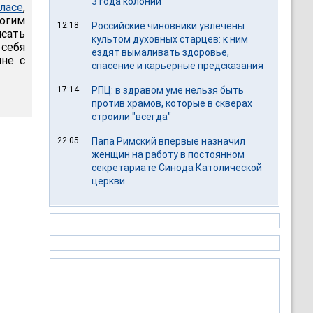
3 года колонии
ласе
,
огим
12:18
Российские чиновники увлечены
сать
культом духовных старцев: к ним
себя
ездят вымаливать здоровье,
ине с
спасение и карьерные предсказания
17:14
РПЦ: в здравом уме нельзя быть
против храмов, которые в скверах
строили "всегда"
22:05
Папа Римский впервые назначил
женщин на работу в постоянном
секретариате Синода Католической
церкви