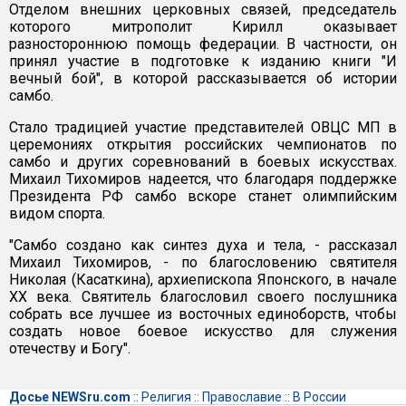
Отделом внешних церковных связей, председатель
которого митрополит Кирилл оказывает
разностороннюю помощь федерации. В частности, он
принял участие в подготовке к изданию книги "И
вечный бой", в которой рассказывается об истории
самбо.
Стало традицией участие представителей ОВЦС МП в
церемониях открытия российских чемпионатов по
самбо и других соревнований в боевых искусствах.
Михаил Тихомиров надеется, что благодаря поддержке
Президента РФ самбо вскоре станет олимпийским
видом спорта.
"Самбо создано как синтез духа и тела, - рассказал
Михаил Тихомиров, - по благословению святителя
Николая (Касаткина), архиепископа Японского, в начале
ХХ века. Святитель благословил своего послушника
собрать все лучшее из восточных единоборств, чтобы
создать новое боевое искусство для служения
отечеству и Богу".
Досье NEWSru.com
::
Религия
::
Православие
::
В России