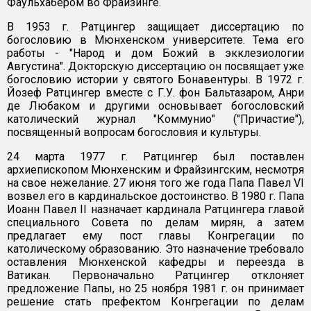
Фаульхабером во Фрайзинге.
В 1953 г. Ратцингер защищает диссертацию по
богословию в Мюнхенском университете. Тема его
работы - "Народ и дом Божий в экклезиологии
Августина". Докторскую диссертацию он посвящает уже
богословию истории у святого Бонавентуры. В 1972 г.
Йозеф Ратцингер вместе с Г.У. фон Бальтазаром, Анри
де Любаком и другими основывает богословский
католический журнал "Коммунио" ("Причастие"),
посвященный вопросам богословия и культуры.
24 марта 1977 г. Ратцингер был поставлен
архиепископом Мюнхенским и Фрайзингским, несмотря
на свое нежелание. 27 июня того же года Папа Павел VI
возвел его в кардинальское достоинство. В 1980 г. Папа
Иоанн Павел II назначает кардинала Ратцингера главой
специального Совета по делам мирян, а затем
предлагает ему пост главы Конгрегации по
католическому образованию. Это назначение требовало
оставления Мюнхенской кафедры и переезда в
Ватикан. Первоначально Ратцингер отклоняет
предложение Папы, но 25 ноября 1981 г. он принимает
решение стать префектом Конгрегации по делам