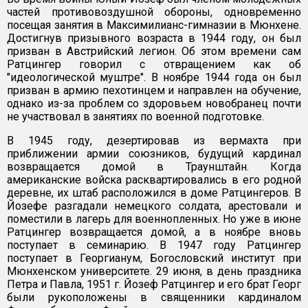
частей противовоздушной обороны, одновременно
посещая занятия в Максимилианс-гимназии в Мюнхене.
Достигнув призывного возраста в 1944 году, он был
призван в Австрийский легион. Об этом времени сам
Ратцингер говорил с отвращением как об
"идеологической муштре". В ноябре 1944 года он был
призван в армию пехотинцем и направлен на обучение,
однако из-за проблем со здоровьем новобранец почти
не участвовал в занятиях по военной подготовке.
В 1945 году, дезертировав из вермахта при
приближении армии союзников, будущий кардинал
возвращается домой в Траунштайн. Когда
американские войска расквартировались в его родной
деревне, их штаб расположился в доме Ратцингеров. В
Йозефе разгадали немецкого солдата, арестовали и
поместили в лагерь для военнопленных. Но уже в июне
Ратцингер возвращается домой, а в ноябре вновь
поступает в семинарию. В 1947 году Ратцингер
поступает в Георгианум, Богословский институт при
Мюнхенском университете. 29 июня, в день праздника
Петра и Павла, 1951 г. Йозеф Ратцингер и его брат Георг
были рукоположены в священники кардиналом