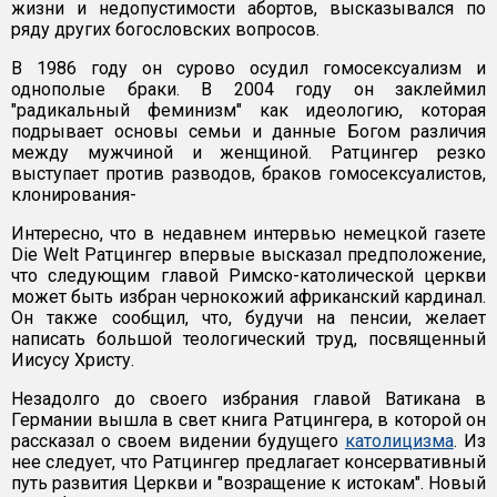
жизни и недопустимости абортов, высказывался по
ряду других богословских вопросов.
В 1986 году он сурово осудил гомосексуализм и
однополые браки. В 2004 году он заклеймил
"радикальный феминизм" как идеологию, которая
подрывает основы семьи и данные Богом различия
между мужчиной и женщиной. Ратцингер резко
выступает против разводов, браков гомосексуалистов,
клонирования-
Интересно, что в недавнем интервью немецкой газете
Die Welt Ратцингер впервые высказал предположение,
что следующим главой Римско-католической церкви
может быть избран чернокожий африканский кардинал.
Он также сообщил, что, будучи на пенсии, желает
написать большой теологический труд, посвященный
Иисусу Христу.
Незадолго до своего избрания главой Ватикана в
Германии вышла в свет книга Ратцингера, в которой он
рассказал о своем видении будущего
католицизма
. Из
нее следует, что Ратцингер предлагает консервативный
путь развития Церкви и "возращение к истокам". Новый