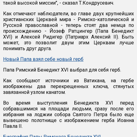
такой высокой миссии", - сказал Т.Кондрусевич.
Как отмечают наблюдатели, во главе двух крупнейших
христианских Церквей мира - Римско-католической и
Русской православной - теперь стоят два немца по
происхождению - Йозеф Ратцингер (Папа Бенедикт
XVI) и Алексей Ридигер (Патриарх Алексий II). Быть
может, это позволит двум этим Церквам лучше
понимать друг друга.
Новый Папа взял себе новый герб
Папа Римский Бенедикт ХVI выбрал для себя герб.
Как сообщают источники из Ватикана, на гербе
изображены два перекрещенных ключа, стянутых
завязанной узлом канатом.
Во время выступления Бенедикта ХVI перед
собравшимися на площади людьми, сразу после его
избрания на лоджии собора Святого Петра было еще
вывешено полотнище с изображением герба Иоанна
Павла II.
Биография Папы Римского Бенедикта XVI