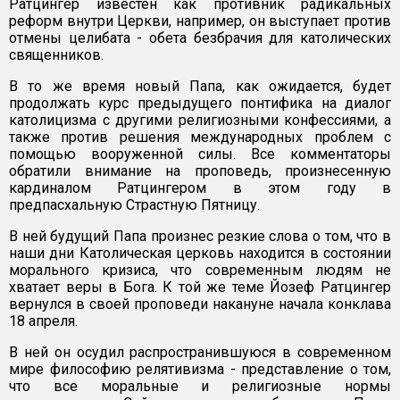
Ратцингер известен как противник радикальных
реформ внутри Церкви, например, он выступает против
отмены целибата - обета безбрачия для католических
священников.
В то же время новый Папа, как ожидается, будет
продолжать курс предыдущего понтифика на диалог
католицизма с другими религиозными конфессиями, а
также против решения международных проблем с
помощью вооруженной силы. Все комментаторы
обратили внимание на проповедь, произнесенную
кардиналом Ратцингером в этом году в
предпасхальную Страстную Пятницу.
В ней будущий Папа произнес резкие слова о том, что в
наши дни Католическая церковь находится в состоянии
морального кризиса, что современным людям не
хватает веры в Бога. К той же теме Йозеф Ратцингер
вернулся в своей проповеди накануне начала конклава
18 апреля.
В ней он осудил распространившуюся в современном
мире философию релятивизма - представление о том,
что все моральные и религиозные нормы