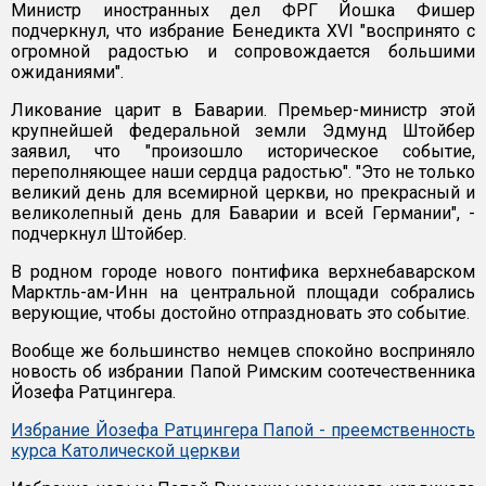
Министр иностранных дел ФРГ Йошка Фишер
подчеркнул, что избрание Бенедикта ХVI "воспринято с
огромной радостью и сопровождается большими
ожиданиями".
Ликование царит в Баварии. Премьер-министр этой
крупнейшей федеральной земли Эдмунд Штойбер
заявил, что "произошло историческое событие,
переполняющее наши сердца радостью". "Это не только
великий день для всемирной церкви, но прекрасный и
великолепный день для Баварии и всей Германии", -
подчеркнул Штойбер.
В родном городе нового понтифика верхнебаварском
Марктль-ам-Инн на центральной площади собрались
верующие, чтобы достойно отпраздновать это событие.
Вообще же большинство немцев спокойно восприняло
новость об избрании Папой Римским соотечественника
Йозефа Ратцингера.
Избрание Йозефа Ратцингера Папой - преемственность
курса Католической церкви