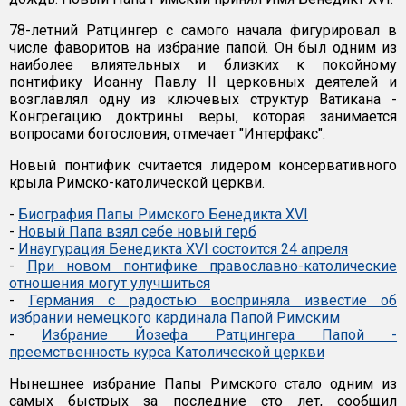
78-летний Ратцингер с самого начала фигурировал в
числе фаворитов на избрание папой. Он был одним из
наиболее влиятельных и близких к покойному
понтифику Иоанну Павлу II церковных деятелей и
возглавлял одну из ключевых структур Ватикана -
Конгрегацию доктрины веры, которая занимается
вопросами богословия, отмечает "Интерфакс".
Новый понтифик считается лидером консервативного
крыла Римско-католической церкви.
-
Биография Папы Римского Бенедикта XVI
-
Новый Папа взял себе новый герб
-
Инаугурация Бенедикта XVI состоится 24 апреля
-
При новом понтифике православно-католические
отношения могут улучшиться
-
Германия с радостью восприняла известие об
избрании немецкого кардинала Папой Римским
-
Избрание Йозефа Ратцингера Папой -
преемственность курса Католической церкви
Нынешнее избрание Папы Римского стало одним из
самых быстрых за последние сто лет, сообщил