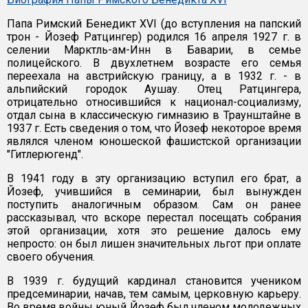
Папа Римский Бенедикт XVI (до вступления на папский
трон - Йозеф Ратцингер) родился 16 апреля 1927 г. в
селении Марктль-ам-Инн в Баварии, в семье
полицейского. В двухлетнем возрасте его семья
переехала на австрийскую границу, а в 1932 г. - в
альпийский городок Аушау. Отец Ратцингера,
отрицательно относившийся к национал-социализму,
отдал сына в классическую гимназию в Траунштайне в
1937 г. Есть сведения о том, что Йозеф некоторое время
являлся членом юношеской фашистской организации
"Гитлерюгенд".
В 1941 году в эту организацию вступил его брат, а
Йозеф, учившийся в семинарии, был вынужден
поступить аналогичным образом. Сам он ранее
рассказывал, что вскоре перестал посещать собрания
этой организации, хотя это решение далось ему
непросто: он был лишен значительных льгот при оплате
своего обучения.
В 1939 г. будущий кардинал становится учеником
предсеминарии, начав, тем самым, церковную карьеру.
Во время войны юный Йозеф был членом молодежных