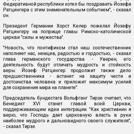
Федеративной республики хотел бы поздравить Йозефа
Ратцингера с этим знаменательным событием", - сказал
он.
Президент Германии Хорст Келер пожелал Йозефу
Ратцингеру на поприще главы Римско-католической
церкви "силы и мужества".
"Новость, что понтификом стал наш соотечественник
наполняет нас, немцев, радостью и гордостью, - сказал
глава германского государства. - Уверен, его
деятельность будут отличать мудрость и стойкость
веры. Йозеф Ратцингер продолжит также дело
предшественника - встанет на защиту чести и
достоинства человека и приложит максимум усилий
для сохранения мира на планете".
Председатель бундестага Вольфганг Тирзе считает, что
Бенедикт ХVI станет главой всей Церкви,
поддерживающим идеи интеграции. "Как христианин я
верю, что Господь дает церковную власть в руки
наиболее мудрого и дальновидного своего служителя",
- сказал Тирзе.