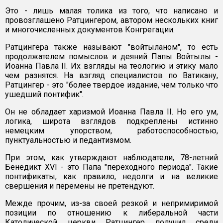
Это - лишь малая толика из того, что написано и
провозглашено Ратцингером, автором нескольких книг
и многочисленных документов Конгрегации.
Ратцингера также называют "войтыланом", то есть
продолжателем помыслов и деяний Папы Войтылы -
Иоанна Павла II. Их взгляды на теологию и этику мало
чем разнятся. На взгляд специалистов по Ватикану,
Ратцингер - это "более твердое издание, чем только что
ушедший понтифик".
Он не обладает харизмой Иоанна Павла II. Но его ум,
логика, широта взглядов подкреплены истинно
немецким упорством, работоспособностью,
пунктуальностью и педантизмом.
При этом, как утверждают наблюдатели, 78-летний
Бенедикт XVI - это Папа "переходного периода". Такие
понтификаты, как правило, недолги и на великие
свершения и перемены не претендуют.
Межде прочим, из-за своей резкой и непримиримой
позиции по отношению к либеральной части
Католической церкви Ратцингер получил среди