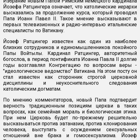
Избрание новым Папой Римским немецкого кардинала
Йозефа Ратцингера означает, что католические иерархи
высказались за продолжение курса, который проводил
Папа Иоанн Павел II. Такое мнение высказывают в
первых телевизионных и радио-интервью итальянские
специалисты по Ватикану.
Йозеф Ратцингер известен как один из наиболее
близких сотрудников и единомышленников покойного
Папы Войтылы. Кардинал Ратцингер, авторитетный
богослов, в период понтификата Иоанна Павла II долгие
годы возглавлял Конгрегацию по вопросам веры -
"идеологическое ведомство" Ватикана. На этом посту он
стал известен как сторонник строгой церковной
дисциплины и неукоснительного следования
католическим догматам.
По мнению комментаторов, новый Папа подтвердит
верность традиционным позициям церкви в таких
вопросах, как семейная мораль и биологическая этика.
При нем Церковь будет по-прежнему решительно
высказываться против эвтаназии, против клонирования
человека, выступать с осуждением сексуальных
отношений вне брака и гомосексуализма. Йозеф