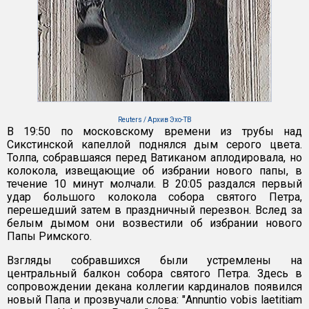
Reuters / Архив Эхо-ТВ
В 19:50 по московскому времени из трубы над
Сикстинской капеллой поднялся дым серого цвета.
Толпа, собравшаяся перед Ватиканом аплодировала, но
колокола, извещающие об избрании нового папы, в
течение 10 минут молчали. В 20:05 раздался первый
удар большого колокола собора святого Петра,
перешедший затем в праздничный перезвон. Вслед за
белым дымом они возвестили об избрании нового
Папы Римского.
Взгляды собравшихся были устремлены на
центральный балкон собора святого Петра. Здесь в
сопровождении декана коллегии кардиналов появился
новый Папа и прозвучали слова: "Annuntio vobis laetitiam