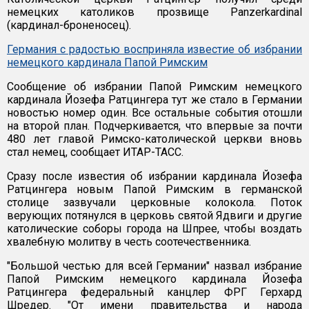
немецких католиков прозвище Panzerkardinal
(кардинал-броненосец).
Германия с радостью восприняла известие об избрании
немецкого кардинала Папой Римским
Сообщение об избрании Папой Римским немецкого
кардинала Йозефа Ратцингера тут же стало в Германии
новостью номер один. Все остальные события отошли
на второй план. Подчеркивается, что впервые за почти
480 лет главой Римско-католической церкви вновь
стал немец, сообщает ИТАР-ТАСС.
Сразу после известия об избрании кардинала Йозефа
Ратцингера новым Папой Римским в германской
столице зазвучали церковные колокола. Поток
верующих потянулся в церковь святой Ядвиги и другие
католические соборы города на Шпрее, чтобы воздать
хвалебную молитву в честь соотечественника.
"Большой честью для всей Германии" назвал избрание
Папой Римским немецкого кардинала Йозефа
Ратцингера федеральный канцлер ФРГ Герхард
Шредер. "От имени правительства и народа