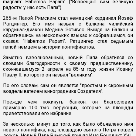
magnam: Habemos Papam" ("Возвещаю вам великую
радость: у нас есть Папа").
265-м Папой Римским стал немецкий кардинал Йозеф
Ратцингер. Его имя назвал с балкона чилийский
кардинал-диакон Медина Эстивес. Выйдя на балкон и
обратившись на нескольких языках к собравшимся, он
сказал: "Habemos Papam". Ратцингер стал седьмым
папой-немцем в истории понтификатов.
Заметно взволнованный, новый Папа обратился со
словами благодарности к своему предшественнику,
скончавшемуся 2 апреля на 85-м году жизни Иоанну
Павлу II, которого он назвал "великим".
По его словам, сам он является "простым и скромным
возделывателем виноградника Создателя".
Прежде чем покинуть балкон, он благословил
примерно 100 тыс. верующих, которые на площади
приветствовали его избрание.
За несколько минут до того, как было объявлено имя
нового понтифика, над площадью cвятого Петра пошел
дождь. Новый Папа Римский принял Имя Бенедикт XVI.