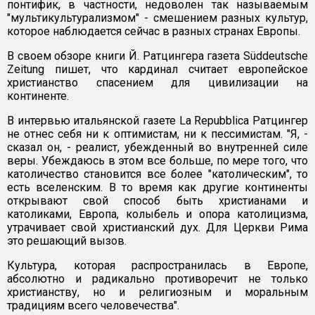
понтифик, в частности, недоволен так называемым
"мультикультурализмом" - смешением разных культур,
которое наблюдается сейчас в разных странах Европы.
В своем обзоре книги Й. Ратцингера газета Süddeutsche
Zeitung пишет, что кардинал считает европейское
христианство спасением для цивилизации на
континенте.
В интервью итальянской газете La Repubblica Ратцингер
не отнес себя ни к оптимистам, ни к пессимистам. "Я, -
сказал он, - реалист, убежденный во внутренней силе
веры. Убеждаюсь в этом все больше, по мере того, что
католичество становится все более "католическим", то
есть вселенским. В то время как другие континенты
открывают свой способ быть христианами и
католиками, Европа, колыбель и опора католицизма,
утрачивает свой христианский дух. Для Церкви Рима
это решающий вызов.
Культура, которая распространилась в Европе,
абсолютно и радикально противоречит не только
христианству, но и религиозным и моральным
традициям всего человечества".