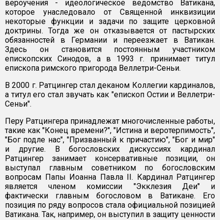
вероучения - идеологическое ведомство Ватикана,
которое унаследовало от Священной инквизиции
некоторые функции и задачи по защите церковной
доктрины. Тогда же он отказывается от пастырских
обязанностей в Германии и переезжает в Ватикан.
Здесь он становится постоянным участником
епископских Синодов, а в 1993 г. принимает титул
епископа римского пригорода Веллетри-Сеньи.
В 2000 г. Ратцингер стал деканом Коллегии кардиналов,
а титул его стал звучать как "епископ Остии и Веллетри-
Сеньи".
Перу Ратцингера принадлежат многочисленные работы,
такие как "Конец времени?", "Истина и веротерпимость",
"Бог подле нас", "Призванный к причастию", "Бог и мир"
и другие. В богословских дискуссиях кардинал
Ратцингер занимает консервативные позиции, он
выступал главным советником по богословским
вопросам Папы Иоанна Павла II. Кардинал Ратцингер
является членом комиссии "Экклезия Деи" и
фактически главным богословом в Ватикане. Его
позиция по ряду вопросов стала официальной позицией
Ватикана. Так, например, он выступил в защиту ценности