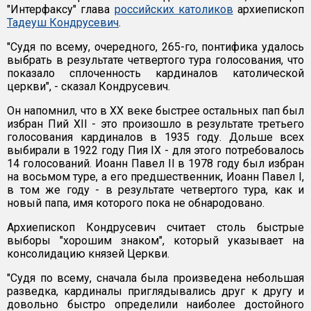
"Интерфаксу" глава
российских католиков
архиепископ
Тадеуш Кондрусевич
.
"Судя по всему, очередного, 265-го, понтифика удалось
выбрать в результате четвертого тура голосования, что
показало сплоченность кардиналов католической
церкви", - сказал Кондрусевич.
Он напомнил, что в XX веке быстрее остальных пап был
избран Пий XII - это произошло в результате третьего
голосования кардиналов в 1935 году. Дольше всех
выбирали в 1922 году Пия IX - для этого потребовалось
14 голосований. Иоанн Павел II в 1978 году был избран
на восьмом туре, а его предшественник, Иоанн Павел I,
в том же году - в результате четвертого тура, как и
новый папа, имя которого пока не обнародовано.
Архиепископ Кондрусевич считает столь быстрые
выборы "хорошим знаком", который указывает на
консолидацию князей Церкви.
"Судя по всему, сначала была произведена небольшая
разведка, кардиналы приглядывались друг к другу и
довольно быстро определили наиболее достойного