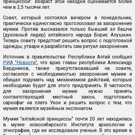
принцессой". Возраст этой находки оценивается более
чем в 2,5 тысячи лет.
Совет, который состоялся вечером в понедельник,
практически единогласно проголосовал за захоронение
мумии. Против высказался только бывший эл башчи
(духовный лидер) алтайского народа Борис Алушкин.
Теперь совету предстоит решить вопрос с подготовкой
одежды, утвари и разработать сам ритуал захоронения.
Источник в правительстве Республики Алтай сообщил
РИА "Новости"
, что врио главы республики Александр
Бердников, также присутствовавший на совете,
согласился с необходимостью захоронения мумии и
обещал подумать над механизмом действий, которые
необходимо будет для этого предпринять. В частности,
для захоронения мумии нужно принять
соответствующий местный закон, подготовить
саркофаг на плато Укок и решить вопрос с тем, что
мумия является музейным экспонатом.
Мумия "алтайской принцессы" почти 20 лет находилась
в музее новосибирского Института археологии и
этнографии, где ее исследовали ученые. В это время в