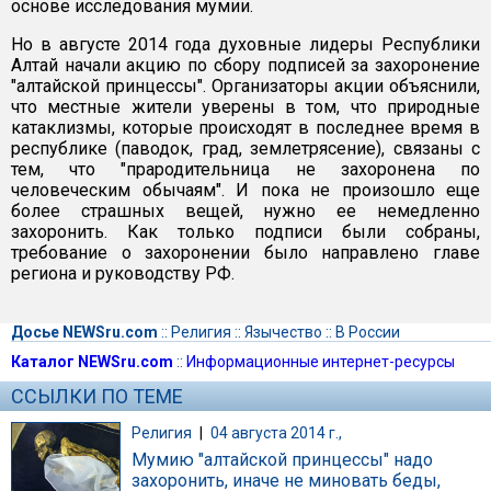
основе исследования мумии.
Но в августе 2014 года духовные лидеры Республики
Алтай начали акцию по сбору подписей за захоронение
"алтайской принцессы". Организаторы акции объяснили,
что местные жители уверены в том, что природные
катаклизмы, которые происходят в последнее время в
республике (паводок, град, землетрясение), связаны с
тем, что "прародительница не захоронена по
человеческим обычаям". И пока не произошло еще
более страшных вещей, нужно ее немедленно
захоронить. Как только подписи были собраны,
требование о захоронении было направлено главе
региона и руководству РФ.
Досье NEWSru.com
::
Религия
::
Язычество
::
В России
Каталог NEWSru.com
::
Информационные интернет-ресурсы
ССЫЛКИ ПО ТЕМЕ
Религия
|
04 августа 2014 г.,
Мумию "алтайской принцессы" надо
захоронить, иначе не миновать беды,