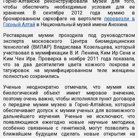
Горно-Алтайске реконструировали музей для того,
чтобы обеспечить необходимые условия для ее
хранения. В сентябре 2012 года мумию в
бронированном саркофаге на вертолете
перевезли в
Горный Алтай
в Национальный музей имени Анохина.
Реставрация мумии проходила под руководством
эксперта московского Центра биомедицинских
технологий (ВИЛАР) Владислава Козельцева, который
участвовал в мумификации В. И. Ленина, Ким Ир Сена и
Ким Чен Ира. Проверка в ноябре 2011 года показала,
что за два десятилетия цвета кожного покрова и
татуировок на мумифицированном теле женщины
полностью сохранились.
Ученые неоднократно отмечали, что мумия как
биологический объект имеет мировое значение,
поэтому очень важно, чтобы исполнялся пункт договора
о передаче мумии музею в Горно-Алтайске, который
обеспечивает допуск к мумии ученых для возможного
дальнейшего изучения. Ученые не исключают, что
появляющиеся ежегодно новые научные методики,
особенно связанные с генетикой, могут позволить в
ближайшем будущем сделать новые открытия на