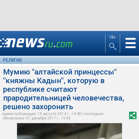
18+
☰
РЕЛИГИЯ
Мумию "алтайской принцессы"
"княжны Кадын", которую в
республике считают
прародительницей человечества,
решено захоронить
время публикации: 19 августа 2014 г., 14:48 | последнее
обновление: 07 декабря 2017 г., 10:05