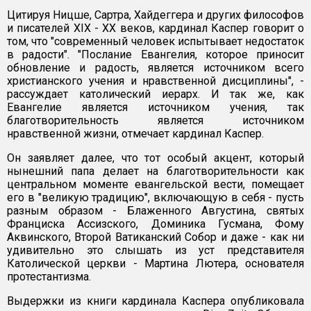
Цитируя Ницше, Сартра, Хайдеггера и других философов
и писателей XIX - XX веков, кардинал Каспер говорит о
том, что "современный человек испытывает недостаток
в радости". "Послание Евангелия, которое приносит
обновление и радость, является источником всего
христианского учения и нравственной дисциплины", -
рассуждает католический иерарх. И так же, как
Евангелие является источником учения, так
благотворительность является источником
нравственной жизни, отмечает кардинал Каспер.
Он заявляет далее, что тот особый акцент, который
нынешний папа делает на благотворительности как
центральном моменте евангельской вести, помещает
его в "великую традицию", включающую в себя - пусть
разным образом - Блаженного Августина, святых
Франциска Ассизского, Доминика Гусмана, Фому
Аквинского, Второй Ватиканский Собор и даже - как ни
удивительно это слышать из уст представителя
Католической церкви - Мартина Лютера, основателя
протестантизма.
Выдержки из книги кардинала Каспера опубликовала