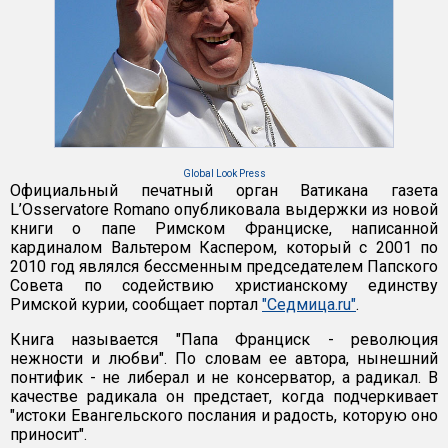
Global Look Press
Официальный печатный орган Ватикана газета
L’Osservatore Romano опубликовала выдержки из новой
книги о папе Римском Франциске, написанной
кардиналом Вальтером Каспером, который с 2001 по
2010 год являлся бессменным председателем Папского
Совета по содействию христианскому единству
Римской курии, сообщает портал
"Седмица.ru"
.
Книга называется "Папа Франциск - революция
нежности и любви". По словам ее автора, нынешний
понтифик - не либерал и не консерватор, а радикал. В
качестве радикала он предстает, когда подчеркивает
"истоки Евангельского послания и радость, которую оно
приносит".