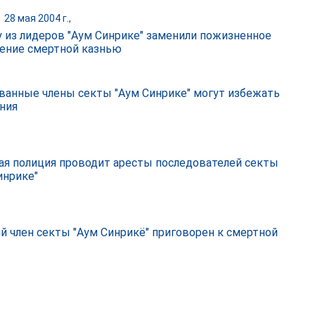
|
28 мая 2004 г.,
 из лидеров "Аум Синрике" заменили пожизненное
ение смертной казнью
ванные члены секты "Аум Синрике" могут избежать
ния
ая полиция проводит аресты последователей секты
инрике"
 член секты "Аум Синрикё" приговорен к смертной