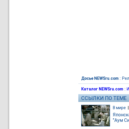
Досье NEWSru.com
::
Рел
Каталог NEWSru.com
::
И
ССЫЛКИ ПО ТЕМЕ
В мире
Японск
"Аум С