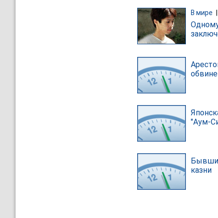
В мире
Одному
заключ
Аресто
обвине
Японск
"Аум-С
Бывший
казни