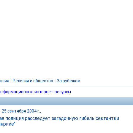
игия
::
Религия и общество
::
За рубежом
нформационные интернет-ресурсы
|
25 сентября 2004 г.,
ая полиция расследует загадочную гибель сектантки
инрике"