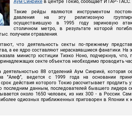
Аум Синрикё
в центре Токио, сообщает ИТАР-ТАСС.
Такие рейды являются инструментом постоян
давления на эту религиозную группиро
осуществившую в 1995 году зариновую ата
столичном метро, в результате которой погибл
тыс. получили отравления.
итают, что деятельность секты по-прежнему представ
ва, а ее ядро составляют нераскаявшиеся фанатики. На э
указала министр юстиции Тиэко Ноно, подчеркнув, что, 
принадлежащих секте объектов необходимо проводить час
а деятельностью 88 отделений Аум Синрикё, которая с
на "Алеф", ведется с 1999 года на основании приня
, срок действия которого Токио рассчитывает продлить 
о последним данным, последователей бывшего лидера 
ывается около 1650 человек, из них 300 - в России. Сам
аиболее одиозных приближенных приговорен в Японии к 