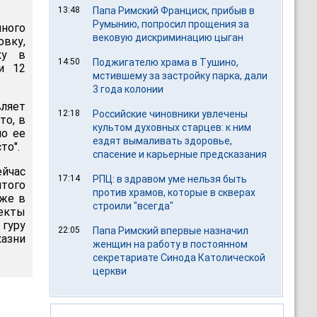
13:48
Папа Римский Франциск, прибыв в
Румынию, попросил прощения за
ного
вековую дискриминацию цыган
вку,
ку в
14:50
Поджигателю храма в Тушино,
и 12
мстившему за застройку парка, дали
3 года колонии
ляет
12:18
Российские чиновники увлечены
то, в
культом духовных старцев: к ним
по ее
ездят вымаливать здоровье,
то".
спасение и карьерные предсказания
ейчас
17:14
РПЦ: в здравом уме нельзя быть
того
против храмов, которые в скверах
уже в
строили "всегда"
секты
 гуру
22:05
Папа Римский впервые назначил
казни
женщин на работу в постоянном
секретариате Синода Католической
церкви