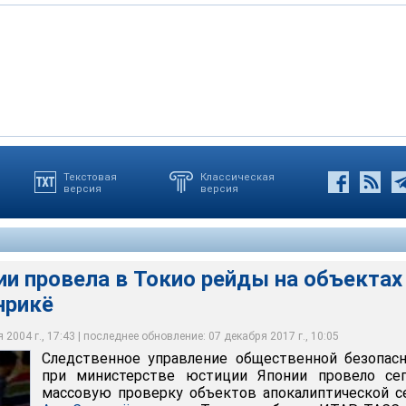
Текстовая
Классическая
версия
версия
вела в Токио рейды на объектах секты Аум Синрикё
и провела в Токио рейды на объектах
нрикё
2004 г., 17:43 | последнее обновление: 07 декабря 2017 г., 10:05
Следственное управление общественной безопас
при министерстве юстиции Японии провело сег
массовую проверку объектов апокалиптической 