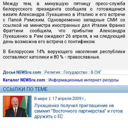
Между тем, в минувшую пятницу пресс-служба
белорусского президента сообщила о готовящемся
визите Александра Лукашенко в Италию и его встрече
с Папой Римским. Одновременно западные СМИ со
ссылкой на министра иностранных дел Италии Франко
Фраттини сообщили, что прибытие Александра
Лукашенко в Рим ожидают 26 апреля, а на следующий
день возможна его встреча с понтификом.
В Белоруссии 14% верующего населения республики
составляют католики и 80 % - православные.
Досье NEWSru.com
::
Религия
::
Государство
::
В СНГ
Каталог NEWSru.com
::
Информационные интернет-ресурсы
ССЫЛКИ ПО ТЕМЕ
В мире
|
17 апреля 2009 г.,
Лукашенко получил приглашение на
саммит "Восточного партнерства" и готов
дружить с ЕС