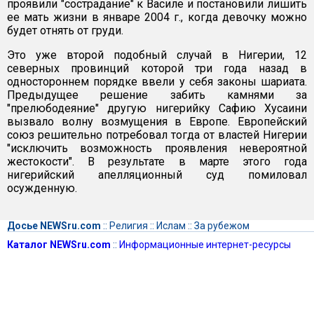
проявили "сострадание" к Василе и постановили лишить
ее мать жизни в январе 2004 г., когда девочку можно
будет отнять от груди.
Это уже второй подобный случай в Нигерии, 12
северных провинций которой три года назад в
одностороннем порядке ввели у себя законы шариата.
Предыдущее решение забить камнями за
"прелюбодеяние" другую нигерийку Сафию Хусаини
вызвало волну возмущения в Европе. Европейский
союз решительно потребовал тогда от властей Нигерии
"исключить возможность проявления невероятной
жестокости". В результате в марте этого года
нигерийский апелляционный суд помиловал
осужденную.
Досье NEWSru.com
::
Религия
::
Ислам
::
За рубежом
Каталог NEWSru.com
::
Информационные интернет-ресурсы