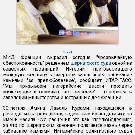
Yahoo!
МИД Франции выразил сегодня "чрезвычайную
обеспокоенность" решением
шариатского суда
одной из
северных провинций Нигерии, приговорившего
молодую женщину к смертной казни через побивание
камнями "за прелюбодеяние", сообщает ИТАР-ТАСС.
"Мы призываем нигерийские власти проявить
милосердие и отменить это решение", - говорится в
заявлении министерства иностранных дел Франции.
30-летняя Амина Лаваль Курами, находящаяся в
разводе мать троих детей, родила вне брака девочку по
имени Васила. Суд расценил это как "прелюбодеяние",
за что по шариатским канонам полагается казнь через
забивание камнями. Нигерийские религиозные судьи