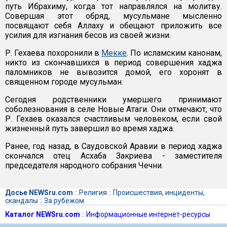
путь Ибрахиму, когда тот направлялся на молитву.
Совершая этот обряд, мусульмане мысленно
посвящают себя Аллаху и обещают приложить все
усилия для изгнания бесов из своей жизни.
Р. Гехаева похоронили в
Мекке
. По исламским канонам,
никто из скончавшихся в период совершения хаджа
паломников не вывозится домой, его хоронят в
священном городе мусульман.
Сегодня родственники умершего принимают
соболезнования в селе Новые Атаги. Они отмечают, что
Р. Гехаев оказался счастливым человеком, если свой
жизненный путь завершил во время хаджа.
Ранее, год назад, в Саудовской Аравии в период хаджа
скончался отец Асхаба Закриева - заместителя
председателя народного собрания Чечни.
Досье NEWSru.com
::
Религия
::
Происшествия, инциденты,
скандалы
::
За рубежом
Каталог NEWSru.com
::
Информационные интернет-ресурсы