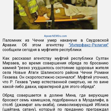
Архив NEWSru.com
Паломник из Чечни умер накануне в Саудовской
Аравии. Об этом агентству
"Интерфакс-Религия"
сообщили сегодня в муфтияте республики.
Как рассказал агентству муфтий республики Султан
Мирзаев, во время совершения обряда по бросанию
камней "резко ухудшилось состояние здоровья жителя
села Новые Атаги Шалинского района Чечни Романи
Гехаева. Он скоропостижно скончался". Муфтий уточнил,
что Р. Гехаев "умер естественной смертью, не по вине
какой-либо давки, характерной для этого обряда".
Обряд совершается в долине Мина, где верующие
бросают семь камешков, подобранных в Муздалифе, в
столб (джамрат аль-акаба), символизирующий Иблиса
(шайтана, сатану), который по преданию преграждал