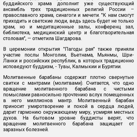
буддийского храма дополнит уже существующий
ансамбль трех традиционных религий России –
православного храма, синагоги и мечети. "К нам смогут
приходить и светские люди, ведь здесь будет не только
храм, но и медитационные залы, конференц зал,
библиотека, медицинский центр и благотворительная
столовая", — отметила Шагдарова.
В церемонии открытия "Пагоды рая" также приняли
участие послы Монголии, Вьетнама, Мьянмы, Шри-
Ланки и российских республик, в которых традиционно
исповедуют буддизм, - Тувы, Калмыкии и Бурятии.
Молитвенные барабаны содержат плотно свернутые
свитки с мантрами (молитвами). Считается, что одно
вращение молитвенного барабана с чистыми
помыслами равносильно прочтению вслух помещенных
в него миллионов мантр. Молитвенный барабан
приносит умиротворение и покой в сердца людей,
дарит гармонию окружающему миру, усмиряя местных
духов. На бытовом уровне буддисты верят, что
вращение молитвенного барабана защищает от
заразных болезней.