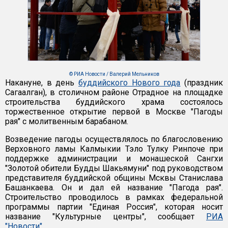
© РИА Новости / Валерий Мельников
Накануне, в день
буддийского Нового года
(праздник
Сагаалган), в столичном районе Отрадное на площадке
строительства буддийского храма состоялось
торжественное открытие первой в Москве "Пагоды
рая" с молитвенным барабаном.
Возведение пагоды осуществлялось по благословению
Верховного ламы Калмыкии Тэло Тулку Ринпоче при
поддержке администрации и монашеской Сангхи
"Золотой обители Будды Шакьямуни" под руководством
представителя буддийской общины Мсквы Станислава
Башанкаева. Он и дал ей название "Пагода рая".
Строительство проводилось в рамках федеральной
программы партии "Единая Россия", которая носит
название "Культурные центры", сообщает
РИА
"Новости"
.