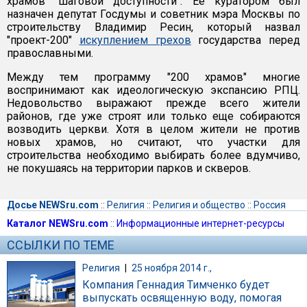
храмов "шаговой доступности". Ее куратором был
назначен депутат Госдумы и советник мэра Москвы по
строительству Владимир Ресин, который назвал
"проект-200"
искуплением грехов
государства перед
православными.
Между тем программу "200 храмов" многие
воспринимают как идеологическую экспансию РПЦ.
Недовольство выражают прежде всего жители
районов, где уже строят или только еще собираются
возводить церкви. Хотя в целом жители не против
новых храмов, но считают, что участки для
строительства необходимо выбирать более вдумчиво,
не покушаясь на территории парков и скверов.
Досье NEWSru.com
::
Религия
::
Религия и общество
::
Россия
Каталог NEWSru.com
::
Информационные интернет-ресурсы
ССЫЛКИ ПО ТЕМЕ
Религия
|
25 ноября 2014 г.,
Компания Геннадия Тимченко будет
выпускать освященную воду, помогая