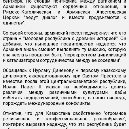
сентября. По словам понтифика, между Ватиканом и
Арменией существуют сердечные отношения, а
Римско-Католическая и Армянская Апостольская
Церкви "ведут диалог и вместе продвигаются к
единству".
Со своей стороны, армянский посол подчеркнул, что его
страна √ "молодая республика с древней историей". Он
добавил, что нынешнее правительство надеется, что
Армения вновь сможет выполнять ту миссию, которую
она несла в прошлом: быть "перекрестком цивилизаций
и катализатором сотрудничества между ее соседями".
Обращаясь к Нурлану Даненову √ первому казахскому
дипломату, аккредитованному при Святом Престоле в
качестве посла этой центральноазиатской республики,
Иоанн Павел II указал на необходимость ценить
различия между различными культурами, дабы
избегать недоразумений, способных, в свою очередь,
порождать международные конфликты.
Отметив, что для Казахстана свойственно "огромное
религиозное и конфессиональное разнообразие",
понтифик выразил надежду, что эта республика будет