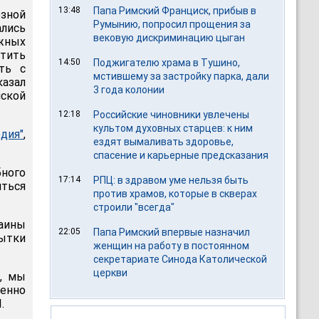
13:48
Папа Римский Франциск, прибыв в
озной
Румынию, попросил прощения за
лись
вековую дискриминацию цыган
жных
атить
14:50
Поджигателю храма в Тушино,
ть с
мстившему за застройку парка, дали
азал
3 года колонии
ской
12:18
Российские чиновники увлечены
культом духовных старцев: к ним
дия"
,
ездят вымаливать здоровье,
спасение и карьерные предсказания
бного
17:14
РПЦ: в здравом уме нельзя быть
иться
против храмов, которые в скверах
строили "всегда"
аины
22:05
Папа Римский впервые назначил
ытки
женщин на работу в постоянном
секретариате Синода Католической
церкви
ь, мы
венно
.