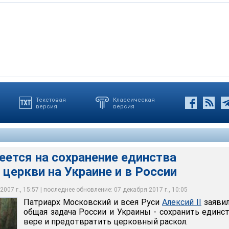
Текстовая
Классическая
версия
версия
 и всея Руси Алексий II заявил, что общая задача России и
ь единство в вере и предотвратить церковный раскол
деется на сохранение единства
церкви на Украине и в России
007 г., 15:57 | последнее обновление: 07 декабря 2017 г., 10:05
Патриарх Московский и всея Руси
Алексий II
заявил
общая задача России и Украины - сохранить единс
вере и предотвратить церковный раскол.