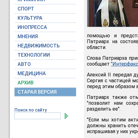
СПОРТ
КУЛЬТУРА
ИНОПРЕССА
помощью и предста
МНЕНИЯ
Патриарх на состоя
НЕДВИЖИМОСТЬ
области.
ТЕХНОЛОГИИ
Слова Патриарха пр
сообщает
"Интерфакс
АВТО
МЕДИЦИНА
Алексий II передал 
Сергия с частицей м
АРХИВ
перед этим образом 
СТАРАЯ ВЕРСИЯ
Патриарх также отм
"позволит нам сох
разделить ее".
Поиск по сайту
"Если мы хотим акт
должны хранить отеч
испрашивая у них укр