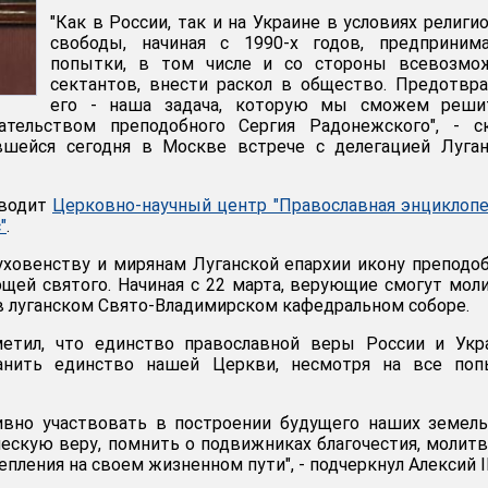
"Как в России, так и на Украине в условиях религи
свободы, начиная с 1990-х годов, предпринима
попытки, в том числе и со стороны всевозмо
сектантов, внести раскол в общество. Предотвр
его - наша задача, которую мы сможем реши
тельством преподобного Сергия Радонежского", - ск
вшейся сегодня в Москве встрече с делегацией Луган
иводит
Церковно-научный центр "Православная энциклопе
"
.
духовенству и мирянам Луганской епархии икону преподо
ощей святого. Начиная с 22 марта, верующие смогут мол
в луганском Свято-Владимирском кафедральном соборе.
етил, что единство православной веры России и Укр
ранить единство нашей Церкви, несмотря на все поп
ивно участвовать в построении будущего наших земел
ескую веру, помнить о подвижниках благочестия, молит
епления на своем жизненном пути", - подчеркнул Алексий II