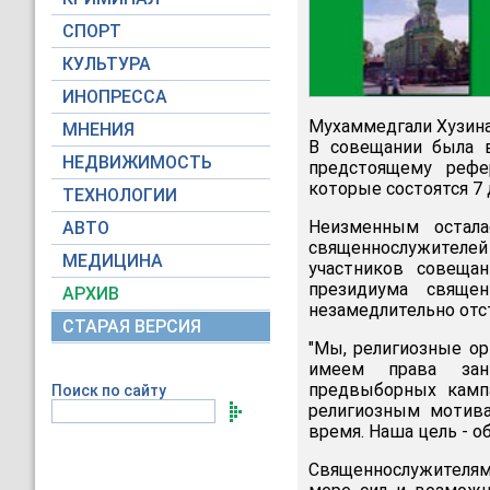
СПОРТ
КУЛЬТУРА
ИНОПРЕССА
Мухаммедгали Хузина
МНЕНИЯ
В совещании была в
НЕДВИЖИМОСТЬ
предстоящему рефе
которые состоятся 7 
ТЕХНОЛОГИИ
Неизменным остала
АВТО
священнослужител
МЕДИЦИНА
участников совеща
президиума свяще
АРХИВ
незамедлительно отс
СТАРАЯ ВЕРСИЯ
"Мы, религиозные ор
имеем права зани
предвыборных камп
Поиск по сайту
религиозным мотив
время. Наша цель - о
Священнослужителям