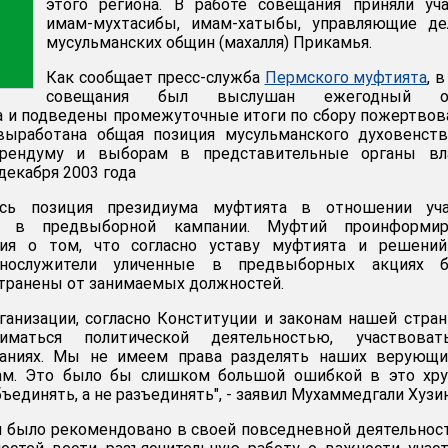
этого региона. В работе совещания приняли уч
имам-мухтасибы, имам-хатыбы, управляющие де
мусульманских общин (махалля) Прикамья.
Как сообщает пресс-служба
Пермского муфтията
, 
совещания был выслушан ежегодный о
 и подведены промежуточные итоги по сбору пожертвов
ыработана общая позиция мусульманского духовенств
рендуму и выборам в представительные органы вла
декабря 2003 года
сь позиция президиума муфтията в отношении уча
ей в предвыборной кампании. Муфтий проинформир
ния о том, что согласно уставу муфтията и решений
ннослужители уличенные в предвыборных акциях б
транены от занимаемых должностей.
ганизации, согласно Конституции и законам нашей стра
маться политической деятельностью, участвова
аниях. Мы не имеем права разделять наших верующи
ам. Это было бы слишком большой ошибкой в это хру
бъединять, а не разъединять", - заявил Мухаммедгали Хузин
 было рекомендовано в своей повседневной деятельнос