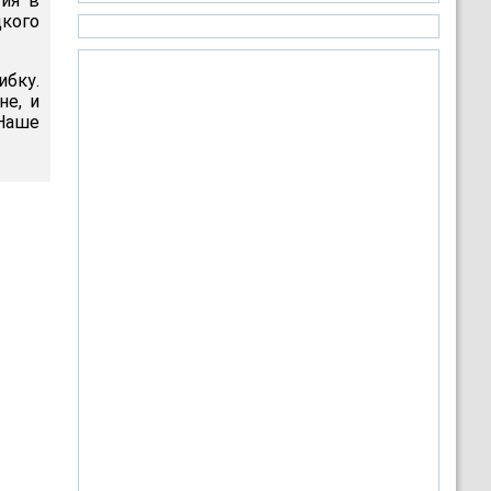
тия в
кого
ибку.
не, и
Наше