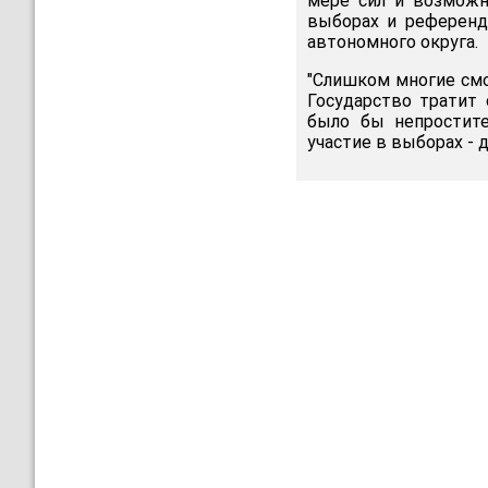
мере сил и возможн
выборах и референд
автономного округа.
"Слишком многие смо
Государство тратит
было бы непростит
участие в выборах - 