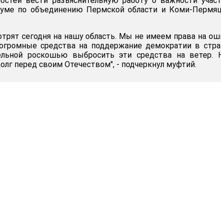
остей вести разъяснительную работу о важности учас
уме по объединению Пермской области и Коми-Пермяц
трят сегодня на нашу область. Мы не имеем права на ош
 огромные средства на поддержание демократии в стра
ельной роскошью выбросить эти средства на ветер. 
долг перед своим Отечеством", - подчеркнул муфтий.