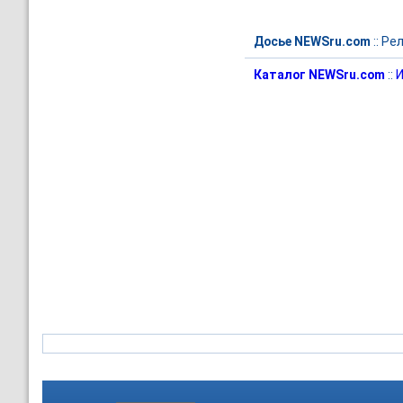
Досье NEWSru.com
::
Рел
Каталог NEWSru.com
::
И