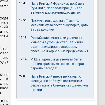
астие
13:48
Папа Римский Франциск, прибыв в
лами
Румынию, попросил прощения за
вековую дискриминацию цыган
в ходе
14:50
Поджигателю храма в Тушино,
тчет
мстившему за застройку парка, дали
аний.
3 года колонии
а по
сти,
12:18
Российские чиновники увлечены
культом духовных старцев: к ним
ездят вымаливать здоровье,
стия
спасение и карьерные предсказания
овал
 его
17:14
РПЦ: в здравом уме нельзя быть
удут
против храмов, которые в скверах
строили "всегда"
ны не
22:05
Папа Римский впервые назначил
ть в
женщин на работу в постоянном
х по
секретариате Синода Католической
пкое
церкви
.
ти по