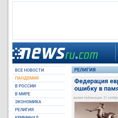
ФЕОР считает устан
провокационной акц
негативно влияет н
РЕЛИГИЯ
ВСЕ НОВОСТИ
Газета.ru/ Forum.ms
ПАНДЕМИЯ
Федерация ев
В РОССИИ
ошибку в пам
В МИРЕ
время публикации: 21 ноября 
ЭКОНОМИКА
РЕЛИГИЯ
КРИМИНАЛ