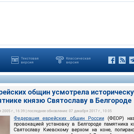
Текстовая
Классическая
версия
версия
овку в Белгороде памятника Вячеслава Клыкова
ией, которая не только искажает историю, но и крайне
а современность
k.ru
рейских общин усмотрела историческ
ятнике князю Святославу в Белгороде
2005 г., 16:39 | последнее обновление: 07 декабря 2017 г., 10:05
Федерация еврейских общин России
(ФЕОР) наз
провокацией установку в Белгороде памятника 
Святославу Киевскому верхом на коне, попира