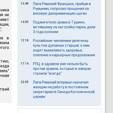
13:48
Папа Римский Франциск, прибыв в
Румынию, попросил прощения за
ника
вековую дискриминацию цыган
ая не
лияет
14:50
Поджигателю храма в Тушино,
ации,
мстившему за застройку парка, дали
"
.
3 года колонии
ла в
12:18
Российские чиновники увлечены
язем
культом духовных старцев: к ним
того
ездят вымаливать здоровье,
спасение и карьерные предсказания
ытию,
17:14
РПЦ: в здравом уме нельзя быть
везда
против храмов, которые в скверах
аиль"
строили "всегда"
чная
22:05
Папа Римский впервые назначил
женщин на работу в постоянном
ствий
секретариате Синода Католической
церкви