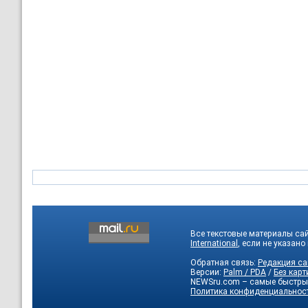
Все текстовые материалы са
International
, если не указано
Обратная связь:
Редакция са
Версии:
Palm / PDA
/
Без карт
NEWSru.com – самые быстры
Политика конфиденциальнос