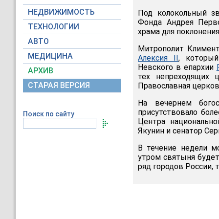
НЕДВИЖИМОСТЬ
Под колокольный зв
Фонда Андрея Перво
ТЕХНОЛОГИИ
храма для поклонени
АВТО
Митрополит Климент 
МЕДИЦИНА
Алексия II
, которы
Невского в епархии
АРХИВ
тех непреходящих ц
СТАРАЯ ВЕРСИЯ
Православная церков
На вечернем бого
присутствовало боле
Поиск по сайту
Центра национальн
Якунин и сенатор Се
В течение недели м
утром святыня будет 
ряд городов России, 