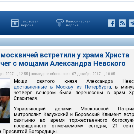
Текстовая
Классическая
версия
версия
москвичей встретили у храма Христа
вчег с мощами Александра Невского
управляющий делами Московской Патриархии митрополит
ский Климент
я 2007 г., 12:55 | последнее обновление: 07 декабря 2017 г., 10:05
Мощи святого князя Александра Невск
доставленные в Москву из Петербурга
, в мину
четверг вечером были перенесены в храм Хр
Спасителя.
Управляющий делами Московской Патриа
митрополит Калужский и Боровский Климент вст
святыню во время торжественного богослуже
посвященного отмечаемому сегодня, 21 сентя
а Пресвятой Богородицы.