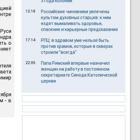
3 года колонии
цией
12:18
Российские чиновники увлечены
нтре
культом духовных старцев: к ним
ездят вымаливать здоровье,
спасение и карьерные предсказания
 Руси
ндра
17:14
РПЦ: в здравом уме нельзя быть
ить о
против храмов, которые в скверах
няет
строили "всегда"
22:05
Папа Римский впервые назначил
теля
женщин на работу в постоянном
овета
секретариате Синода Католической
имир
церкви
тября
м - в