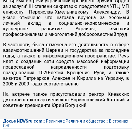
Во время встречи украинский президент вручил "Орден
за заслуги" ІІІ степени секретарю предстоятеля УПЦ МП
епископу Переяслав-Хмельницкому Александру. В
указе отмечено, что награда вручена за весомый
личный вклад в социально-экономическое и
культурное развитие Украины, высокий
профессионализм и многолетний добросовестный труд.
В частности, была отмечена его деятельность в сфере
взаимоотношений Церкви и государства за последние
годы, а также в информационном пространстве. Речь
идет о создании сети средств массовой информации
православной направленности, подготовку
празднования 1020-летия Крещения Руси, а также
визитов Патриархов Алексея и Кирилла на Украину, в
2008 и 2009 годах соответственно.
На встрече также присутствовали ректор Киевских
духовных школ архиепископ Бориспольский Антоний и
советник президента Юрий Богуцкий.
Досье NEWSru.com
::
Религия
::
Религия и общество
::
В странах
СНГ