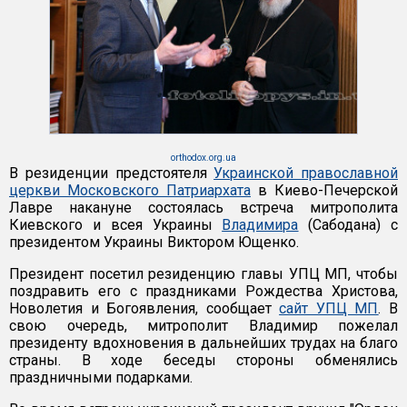
orthodox.org.ua
В резиденции предстоятеля
Украинской православной
церкви Московского Патриархата
в Киево-Печерской
Лавре накануне состоялась встреча митрополита
Киевского и всея Украины
Владимира
(Сабодана) с
президентом Украины Виктором Ющенко.
Президент посетил резиденцию главы УПЦ МП, чтобы
поздравить его с праздниками Рождества Христова,
Новолетия и Богоявления, сообщает
сайт УПЦ МП
. В
свою очередь, митрополит Владимир пожелал
президенту вдохновения в дальнейших трудах на благо
страны. В ходе беседы стороны обменялись
праздничными подарками.