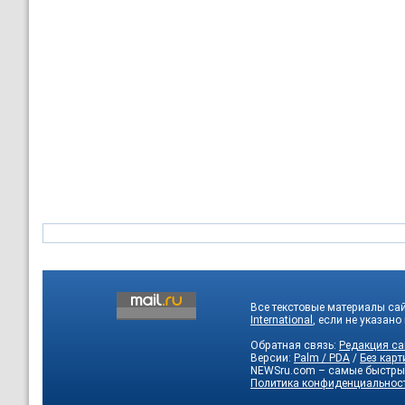
Все текстовые материалы са
International
, если не указано
Обратная связь:
Редакция са
Версии:
Palm / PDA
/
Без карт
NEWSru.com – самые быстры
Политика конфиденциальнос