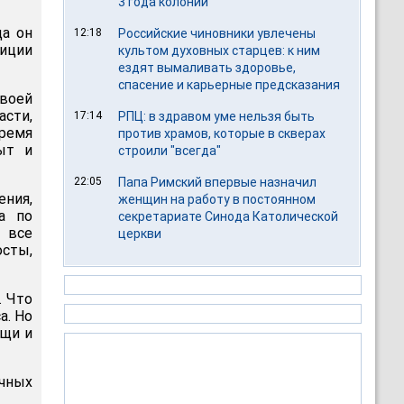
3 года колонии
ца он
12:18
Российские чиновники увлечены
диции
культом духовных старцев: к ним
ездят вымаливать здоровье,
спасение и карьерные предсказания
воей
сти,
17:14
РПЦ: в здравом уме нельзя быть
время
против храмов, которые в скверах
ыт и
строили "всегда"
22:05
Папа Римский впервые назначил
ния,
женщин на работу в постоянном
а по
секретариате Синода Католической
т все
церкви
сты,
. Что
а. Но
ощи и
учных