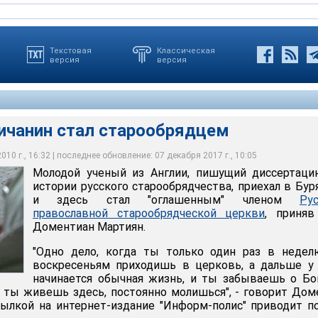
Текстовая
Классическая
версия
версия
ичанин стал старообрядцем
10 г., 16:32 | последнее обновление: 07 декабря 2017 г., 10:05
одно дело, когда ты раз в неделю по воскресеньям приходишь в
Молодой ученый из Англии, пишущий диссертаци
другое, когда ты живешь здесь, постоянно молишься
истории русского старообрядчества, приехал в Бу
и здесь стал "оглашенным" членом
Ру
православной старообрядческой церкви
, приняв
Доментиан Мартиян.
"Одно дело, когда ты только один раз в недел
воскресеньям приходишь в церковь, а дальше у
начинается обычная жизнь, и ты забываешь о Бо
а ты живешь здесь, постоянно молишься", - говорит Дом
сылкой на интернет-издание "Информ-полис" приводит п