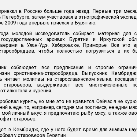
приехал в Россию больше года назад. Первые три меся
в Петербурге, затем участвовал в этнографической экспе
бре 2009 года впервые приехал в Бурятию.
ода молодой исследователь собирает материал для с
государственных архивах Бурятии и Иркутской обла
оверами в Улан-Удэ, Хабаровске, Приморье. Все это 
тарообрядцев, чтобы полностью погрузиться в их б
ик соблюдает все предписания и строгие ограниче
изни христианина-старообрядца. Выпускник Кембридж
нь читает молитвы на старославянском языке, посещае
 староверов, выдерживает все многочисленные по
от алкоголя и курения.
пробовал курить, но мне это не нравится. Сейчас я не курю
ний в еде, то, например, сегодня мы постимся, не едим мяс
 мой личный вкус, я предпочитаю рыбу мясу, а также ов
еофит-старовер.
т в Кембридж, где у него будет время для анализа на
обрал у староверов Бурятии.