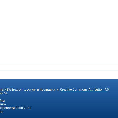
йта NEWSru.com доступны по лицензии:
Creative Commons Attribution 4.0
 иное.
йта
инок
е новости
2000-2021
ти