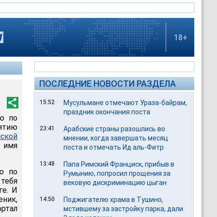
18+
ПОСЛЕДНИЕ НОВОСТИ РАЗДЕЛА
15:52
Мусульмане отмечают Ураза-байрам,
праздник окончания поста
ю по
рятию
23:41
Арабские страны разошлись во
сской
мнении, когда завершать месяц
 имя
поста и отмечать Ид аль-Фитр
13:48
Папа Римский Франциск, прибыв в
ю по
Румынию, попросил прощения за
 тебя
вековую дискриминацию цыган
ге. И
еник,
14:50
Поджигателю храма в Тушино,
ортал
мстившему за застройку парка, дали