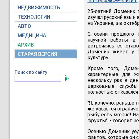
"Интерфакс-Религия"
.
НЕДВИЖИМОСТЬ
25-летний Доменик 
ТЕХНОЛОГИИ
изучал русский язык 
на Украине, а в октя
АВТО
С осени прошлого г
МЕДИЦИНА
научной работы в 
АРХИВ
встречаясь со стар
Доменик живет у с
СТАРАЯ ВЕРСИЯ
культуру.
Кроме того, Домен
Поиск по сайту
характерные для ж
нескольку раз в де
церковные службы
полностью отказался 
"Я, конечно, раньше 
же касается ограниче
рыбу есть можно! На
фрукты", - говорит н
Осенью Доменик уеде
фактов, которые он с