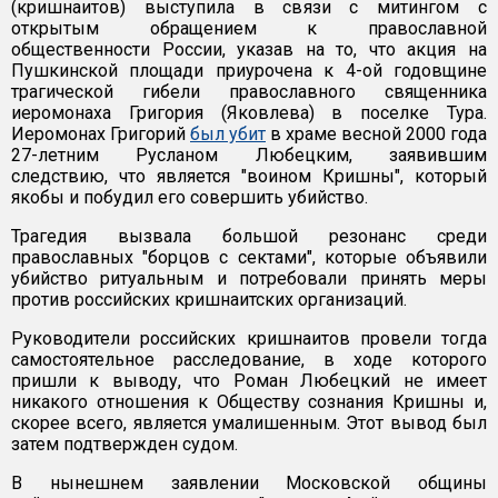
(кришнаитов) выступила в связи с митингом с
открытым обращением к православной
общественности России, указав на то, что акция на
Пушкинской площади приурочена к 4-ой годовщине
трагической гибели православного священника
иеромонаха Григория (Яковлева) в поселке Тура.
Иеромонах Григорий
был убит
в храме весной 2000 года
27-летним Русланом Любецким, заявившим
следствию, что является "воином Кришны", который
якобы и побудил его совершить убийство.
Трагедия вызвала большой резонанс среди
православных "борцов с сектами", которые объявили
убийство ритуальным и потребовали принять меры
против российских кришнаитских организаций.
Руководители российских кришнаитов провели тогда
самостоятельное расследование, в ходе которого
пришли к выводу, что Роман Любецкий не имеет
никакого отношения к Обществу сознания Кришны и,
скорее всего, является умалишенным. Этот вывод был
затем подтвержден судом.
В нынешнем заявлении Московской общины