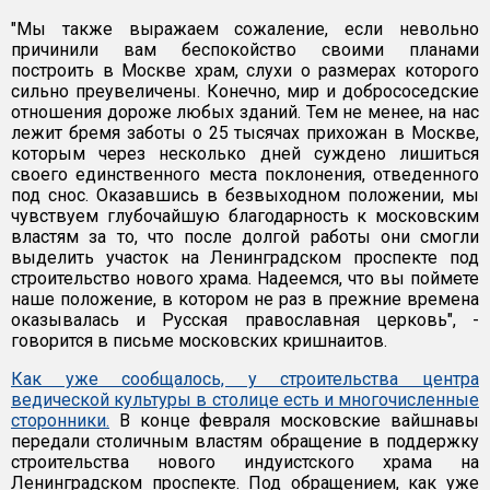
"Мы также выражаем сожаление, если невольно
причинили вам беспокойство своими планами
построить в Москве храм, слухи о размерах которого
сильно преувеличены. Конечно, мир и добрососедские
отношения дороже любых зданий. Тем не менее, на нас
лежит бремя заботы о 25 тысячах прихожан в Москве,
которым через несколько дней суждено лишиться
своего единственного места поклонения, отведенного
под снос. Оказавшись в безвыходном положении, мы
чувствуем глубочайшую благодарность к московским
властям за то, что после долгой работы они смогли
выделить участок на Ленинградском проспекте под
строительство нового храма. Надеемся, что вы поймете
наше положение, в котором не раз в прежние времена
оказывалась и Русская православная церковь", -
говорится в письме московских кришнаитов.
Как уже сообщалось, у строительства центра
ведической культуры в столице есть и многочисленные
сторонники.
В конце февраля московские вайшнавы
передали столичным властям обращение в поддержку
строительства нового индуистского храма на
Ленинградском проспекте. Под обращением, как уже