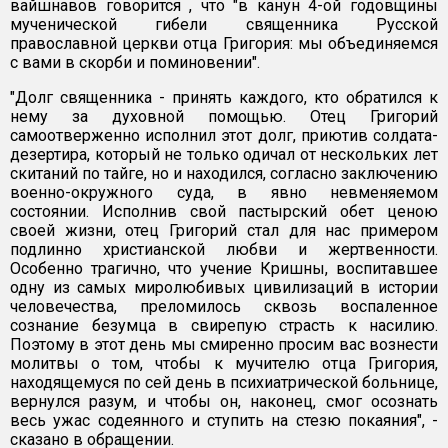
вайшнавов говорится , что "в канун 4-ой годовщины
мученической гибели священника Русской
православной церкви отца Григория: мы объединяемся
с вами в скорби и поминовении".
"Долг священника - принять каждого, кто обратился к
нему за духовной помощью. Отец Григорий
самоотверженно исполнил этот долг, приютив солдата-
дезертира, который не только одичал от нескольких лет
скитаний по тайге, но и находился, согласно заключению
военно-окружного суда, в явно невменяемом
состоянии. Исполнив свой пастырский обет ценою
своей жизни, отец Григорий стал для нас примером
подлинно христианской любви и жертвенности.
Особенно трагично, что учение Кришны, воспитавшее
одну из самых миролюбивых цивилизаций в истории
человечества, преломилось сквозь воспаленное
сознание безумца в свирепую страсть к насилию.
Поэтому в этот день мы смиренно просим вас вознести
молитвы о том, чтобы к мучителю отца Григория,
находящемуся по сей день в психиатрической больнице,
вернулся разум, и чтобы он, наконец, смог осознать
весь ужас содеянного и ступить на стезю покаяния", -
сказано в обращении.