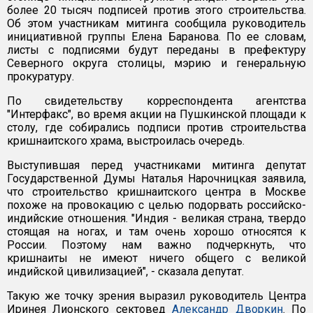
более 20 тысяч подписей против этого строительства.
Об этом участникам митинга сообщила руководитель
инициативной группы Елена Баранова. По ее словам,
листы с подписями будут переданы в префектуру
Северного округа столицы, мэрию и генеральную
прокуратуру.
По свидетельству корреспондента агентства
"Интерфакс", во время акции на Пушкинской площади к
столу, где собирались подписи против строительства
кришнаитского храма, выстроилась очередь.
Выступившая перед участниками митинга депутат
Государственной Думы Наталья Нарочницкая заявила,
что строительство кришнаитского центра в Москве
похоже на провокацию с целью подорвать российско-
индийские отношения. "Индия - великая страна, твердо
стоящая на ногах, и там очень хорошо относятся к
России. Поэтому нам важно подчеркнуть, что
кришнаиты не имеют ничего общего с великой
индийской цивилизацией", - сказала депутат.
Такую же точку зрения выразил руководитель Центра
Иринея Лионского сектовед
Александр Дворкин
. По