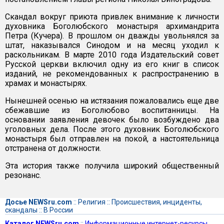
Скандал вокруг приюта привлек внимание к личности
духовника Боголюбского монастыря архимандрита
Петра (Кучера). В прошлом он дважды увольнялся за
штат, наказывался Синодом и на месяц уходил к
раскольникам. В марте 2010 года Издательский совет
Русской церкви включил одну из его книг в список
изданий, не рекомендованных к распространению в
храмах и монастырях.
Нынешней осенью на истязания пожаловались еще две
сбежавшие из Боголюбово воспитанницы. На
основании заявления девочек было возбуждено два
уголовных дела. После этого духовник Боголюбского
монастыря был отправлен на покой, а настоятельница
отстранена от должности.
Эта история также получила широкий общественный
резонанс.
Досье NEWSru.com
::
Религия
::
Происшествия, инциденты,
скандалы
::
В России
Каталог NEWSru.com
::
Информационные интернет-ресурсы