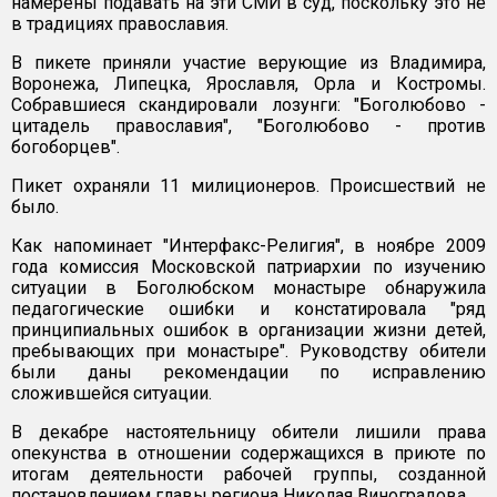
намерены подавать на эти СМИ в суд, поскольку это не
в традициях православия.
В пикете приняли участие верующие из Владимира,
Воронежа, Липецка, Ярославля, Орла и Костромы.
Собравшиеся скандировали лозунги: "Боголюбово -
цитадель православия", "Боголюбово - против
богоборцев".
Пикет охраняли 11 милиционеров. Происшествий не
было.
Как напоминает "Интерфакс-Религия", в ноябре 2009
года комиссия Московской патриархии по изучению
ситуации в Боголюбском монастыре обнаружила
педагогические ошибки и констатировала "ряд
принципиальных ошибок в организации жизни детей,
пребывающих при монастыре". Руководству обители
были даны рекомендации по исправлению
сложившейся ситуации.
В декабре настоятельницу обители лишили права
опекунства в отношении содержащихся в приюте по
итогам деятельности рабочей группы, созданной
постановлением главы региона Николая Виноградова.