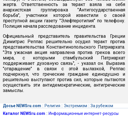
жертв. Ответственность за теракт взяла на себя
анархистская группировка "Антигосударственная
борьба", участники которой известили о своей
преступной акции газету "Элефтеротипия" по телефону.
Полиция начала расследование инцидента.
Официальный представитель правительства Греции
Димитрис Реппас решительно осудил теракт против
представительства Константинопольского Патриархата.
"Эта ужасная акция направлена против греков всего
мира, с которыми стамбульский Патриархат
поддерживает духовную связь", - указал он. Выразив
"отвращение" в связи с этой вылазкой, Реппас
подчеркнул, что греческие граждане единодушно и
решительно выступают против сил, которые пытаются
осуществить эти антидемократические, антигреческие
замыслы.
Досье NEWSru.com
::
Религия
::
Экстремизм
::
За рубежом
Каталог NEWSru.com
::
Информационные интернет-ресурсы