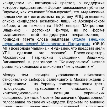
кандидатом на патриарший престол, о поддержке
которого представители Церкви высказались публично.
Впрочем, как отмечает "Коммерсант", это выдвижение
нельзя считать легитимным: по уставу РПЦ, оглашение
списка кандидатов возможно лишь на Архиерейском
соборе, а он намечен на 25-26 января. "Митрополит
Владимир - достойная фигура, но по форме
выдвижение этой кандидатуры неправомерно, -
приводит газета слова замглавы
Отдела внешних
церковных связей Московского Патриархата
(ОВЦС
МП) Всеволода Чаплина. - Я удивлен, что представители
УПЦ сделали это заранее". Пресс-секретарь
Московской Патриархии священник Владимир
Вигилянский в разговоре с "Коммерсантом" назвал
решение украинского епископата "импульсивным".
Между тем позиции украинского епископата
относительно выборов святейшего в Москве ждали с
нетерпением - на Украину приходится почти треть
голосующих православных епископов. И
консолидированная позиция украинских
священнослужителей могла бы означать "фракционное"
голосование по своему кандидату. Впрочем, по мнению
церковных аналитиков, украинский епископат