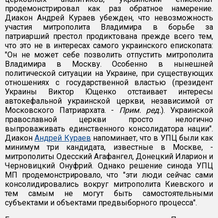
продемонстрировал как раз обратное намерение.
Диакон Андрей Кураев убежден, что невозможность
участия митрополита Владимира в борьбе за
патриарший престол продиктована прежде всего тем,
что это не в интересах самого украинского епископата:
"Он не может себе позволить отпустить митрополита
Владимира в Москву. Особенно в нынешней
политической ситуации на Украине, при существующих
отношениях с государственной властью (президент
Украины Виктор Ющенко отстаивает интересы
автокефальной украинской церкви, независимой от
Московского Патриархата. -
Прим. ред.
). Украинской
православной церкви просто нелогично
выпроваживать единственного консолидатора нации".
Диакон
Андрей Кураев
напоминает, что в УПЦ были как
минимум три кандидата, известные в Москве, -
митрополиты Одесский Агафангел, Донецкий Иларион и
Черновицкий Онуфрий. Однако решение синода УПЦ
МП продемонстрировало, что "эти люди сейчас сами
консолидировались вокруг митрополита Киевского и
тем самым не могут быть самостоятельными
субъектами и объектами предвыборного процесса".