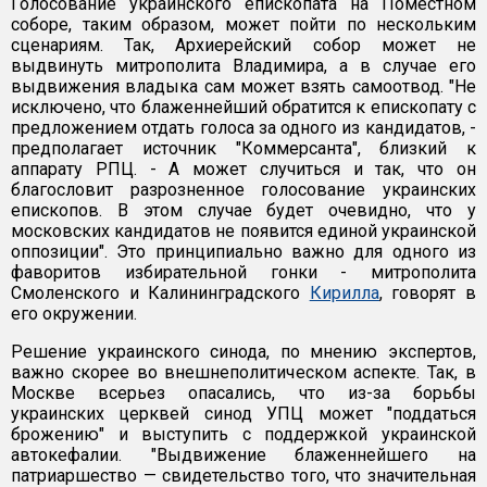
Голосование украинского епископата на Поместном
соборе, таким образом, может пойти по нескольким
сценариям. Так, Архиерейский собор может не
выдвинуть митрополита Владимира, а в случае его
выдвижения владыка сам может взять самоотвод. "Не
исключено, что блаженнейший обратится к епископату с
предложением отдать голоса за одного из кандидатов, -
предполагает источник "Коммерсанта", близкий к
аппарату РПЦ. - А может случиться и так, что он
благословит разрозненное голосование украинских
епископов. В этом случае будет очевидно, что у
московских кандидатов не появится единой украинской
оппозиции". Это принципиально важно для одного из
фаворитов избирательной гонки - митрополита
Смоленского и Калининградского
Кирилла
, говорят в
его окружении.
Решение украинского синода, по мнению экспертов,
важно скорее во внешнеполитическом аспекте. Так, в
Москве всерьез опасались, что из-за борьбы
украинских церквей синод УПЦ может "поддаться
брожению" и выступить с поддержкой украинской
автокефалии. "Выдвижение блаженнейшего на
патриаршество — свидетельство того, что значительная