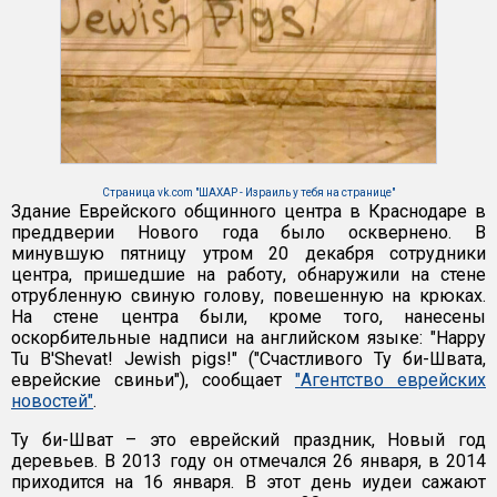
Страница vk.com "ШАХАР - Израиль у тебя на странице"
Здание Еврейского общинного центра в Краснодаре в
преддверии Нового года было осквернено. В
минувшую пятницу утром 20 декабря сотрудники
центра, пришедшие на работу, обнаружили на стене
отрубленную свиную голову, повешенную на крюках.
На стене центра были, кроме того, нанесены
оскорбительные надписи на английском языке: "Happy
Tu B'Shevat! Jewish pigs!" ("Счастливого Ту би-Швата,
еврейские свиньи"), сообщает
"Агентство еврейских
новостей"
.
Ту би-Шват – это еврейский праздник, Новый год
деревьев. В 2013 году он отмечался 26 января, в 2014
приходится на 16 января. В этот день иудеи сажают