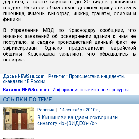
деревья, а также вкушают до 30 видов различных
плодов. На столе обязательно должны присутствовать
пшеница, ячмень, виноград, инжир, гранаты, оливки и
финики.
В Управлении МВД по Краснодару сообщили, что
никаких заявлений об осквернении здания к ним не
поступало, в сводке происшествий данный факт не
зафиксирован. Однако представители еврейской
общины Краснодара заявляют, что обращались в
полицию.
Досье NEWSru.com
::
Религия
::
Происшествия, инциденты,
скандалы
::
В России
Каталог NEWSru.com
::
Информационные интернет-ресурсы
ССЫЛКИ ПО ТЕМЕ
Религия
|
14 сентября 2010 г.,
В Кишиневе вандалы осквернили
синагогу <b>(ВИДЕО)</b>