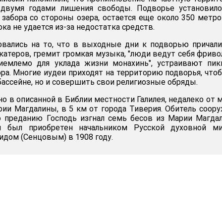
 двумя годами лишения свободы. Подворье установило
забора со стороны озера, остается еще около 350 метро
ка не удается из-за недостатка средств.
овались на то, что в выходные дни к подворью причал
катеров, гремит громкая музыка, "люди ведут себя фриво
иемлемо для уклада жизни монахинь", устраивают пик
ра. Многие иудеи приходят на территорию подворья, что
бассейне, но и совершить свои религиозные обряды.
о в описанной в Библии местности Галилея, недалеко от 
ии Магдалины, в 5 км от города Тиверия. Обитель соор
о преданию Господь изгнал семь бесов из Марии Магда
и был приобретен начальником Русской духовной ми
дом (Сенцовым) в 1908 году.