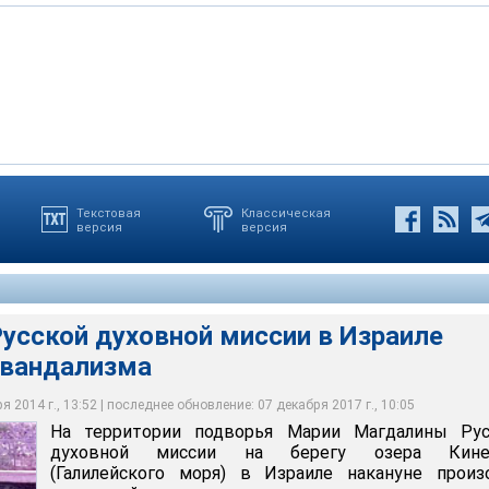
Текстовая
Классическая
версия
версия
ине дня неизвестные проникли на частную территорию подворья
лежащий на дне радонового источника православный крест
an Missia Jerusalem
усской духовной миссии в Израиле
 вандализма
 2014 г., 13:52 | последнее обновление: 07 декабря 2017 г., 10:05
На территории подворья Марии Магдалины Рус
духовной миссии на берегу озера Кине
(Галилейского моря) в Израиле накануне произ