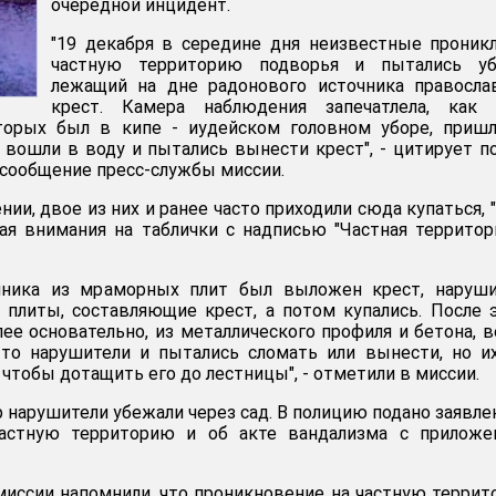
очередной инцидент.
"19 декабря в середине дня неизвестные проник
частную территорию подворья и пытались уб
лежащий на дне радонового источника правосла
крест. Камера наблюдения запечатлела, как 
торых был в кипе - иудейском головном уборе, пришл
 вошли в воду и пытались вынести крест", - цитирует п
сообщение пресс-службы миссии.
нии, двое из них и ранее часто приходили сюда купаться, 
щая внимания на таблички с надписью "Частная территор
чника из мраморных плит был выложен крест, наруши
 плиты, составляющие крест, а потом купались. После 
лее основательно, из металлического профиля и бетона, 
-то нарушители и пытались сломать или вынести, но и
, чтобы дотащить его до лестницы", - отметили в миссии.
 нарушители убежали через сад. В полицию подано заявле
частную территорию и об акте вандализма с приложе
миссии напомнили, что проникновение на частную терри