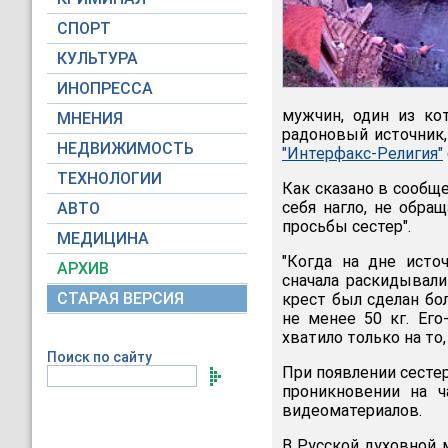
СПОРТ
КУЛЬТУРА
ИНОПРЕССА
мужчин, один из ко
МНЕНИЯ
радоновый источник,
НЕДВИЖИМОСТЬ
"Интерфакс-Религия"
ТЕХНОЛОГИИ
Как сказано в сообще
себя нагло, не обра
АВТО
просьбы сестер".
МЕДИЦИНА
"Когда на дне исто
АРХИВ
сначала раскидывали
СТАРАЯ ВЕРСИЯ
крест был сделан бо
не менее 50 кг. Его
хватило только на то
Поиск по сайту
При появлении сестер
проникновении на 
видеоматериалов.
В Русской духовной 