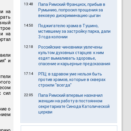
13:48
Папа Римский Франциск, прибыв в
Румынию, попросил прощения за
ли на
вековую дискриминацию цыган
рать
вный
14:50
Поджигателю храма в Тушино,
трое
мстившему за застройку парка, дали
и на
3 года колонии
ортал
12:18
Российские чиновники увлечены
культом духовных старцев: к ним
"вели
ездят вымаливать здоровье,
ия" и
спасение и карьерные предсказания
17:14
РПЦ: в здравом уме нельзя быть
тели
против храмов, которые в скверах
этого
строили "всегда"
весом
х сил
22:05
Папа Римский впервые назначил
женщин на работу в постоянном
секретариате Синода Католической
ние о
церкви
нием
торию