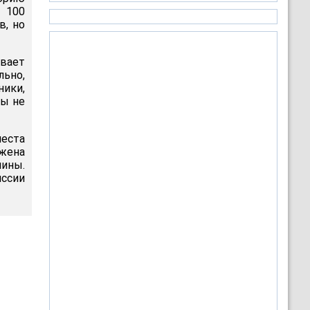
 100
в, но
ивает
льно,
ники,
бы не
места
ужена
лины.
ссии