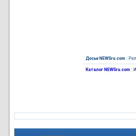
Досье NEWSru.com
::
Рел
Каталог NEWSru.com
::
И