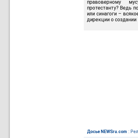
правоверному мус
протестанту? Ведь п
или синагоги – всяк
дирекции о создании
Досье NEWSru.com
::
Рел