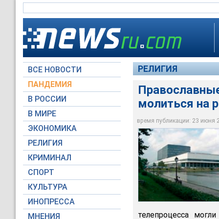
РЕЛИГИЯ
ВСЕ НОВОСТИ
ПАНДЕМИЯ
Православные
В РОССИИ
молиться на 
В МИРЕ
Православные сотру
время публикации: 23 июня 20
ЭКОНОМИКА
ostankino.ru
РЕЛИГИЯ
КРИМИНАЛ
СПОРТ
КУЛЬТУРА
ИНОПРЕССА
телепроцесса могли
МНЕНИЯ