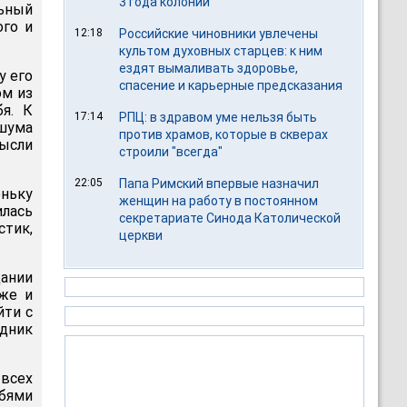
3 года колонии
льный
ого и
12:18
Российские чиновники увлечены
культом духовных старцев: к ним
ездят вымаливать здоровье,
у его
спасение и карьерные предсказания
ом из
бя. К
17:14
РПЦ: в здравом уме нельзя быть
 шума
против храмов, которые в скверах
ысли
строили "всегда"
22:05
Папа Римский впервые назначил
ньку
женщин на работу в постоянном
лась
секретариате Синода Католической
стик,
церкви
дании
аже и
йти с
едник
всех
рбями