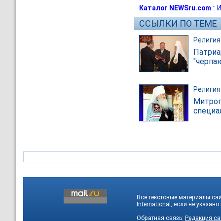
Каталог NEWSru.com
::
И
ССЫЛКИ ПО ТЕМЕ
Религия
Патриа
"черпа
Религия
Митроп
специа
Все текстовые материалы са
International
, если не указано
Обратная связь:
Редакция са