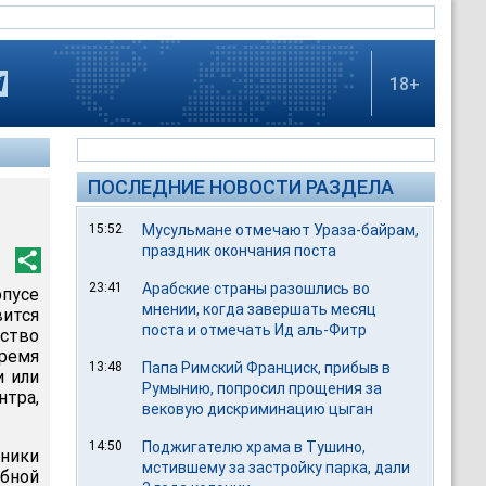
18+
ПОСЛЕДНИЕ НОВОСТИ РАЗДЕЛА
15:52
Мусульмане отмечают Ураза-байрам,
праздник окончания поста
23:41
Арабские страны разошлись во
рпусе
мнении, когда завершать месяц
ится
поста и отмечать Ид аль-Фитр
дство
ремя
13:48
Папа Римский Франциск, прибыв в
и или
Румынию, попросил прощения за
нтра,
вековую дискриминацию цыган
14:50
Поджигателю храма в Тушино,
тники
мстившему за застройку парка, дали
бной