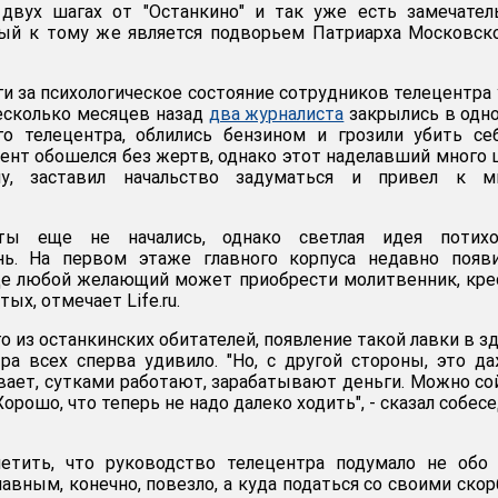
 двух шагах от "Останкино" и так уже есть замечате
рый к тому же является подворьем Патриарха Московск
и за психологическое состояние сотрудников телецентра 
есколько месяцев назад
два журналиста
закрылись в одн
о телецентра, облились бензином и грозили убить се
дент обошелся без жертв, однако этот наделавший много
му, заставил начальство задуматься и привел к м
ты еще не начались, однако светлая идея потихо
ь. На первом этаже главного корпуса недавно появи
где любой желающий может приобрести молитвенник, кре
ых, отмечает Life.ru.
го из останкинских обитателей, появление такой лавки в з
ра всех сперва удивило. "Но, с другой стороны, это д
вает, сутками работают, зарабатывают деньги. Можно со
Хорошо, что теперь не надо далеко ходить", - сказал собес
етить, что руководство телецентра подумало не обо 
авным, конечно, повезло, а куда податься со своими ско