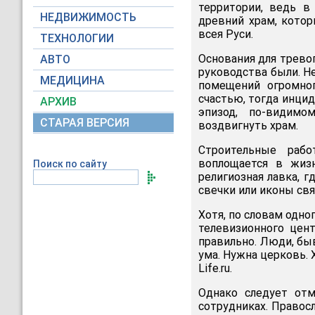
территории, ведь в
НЕДВИЖИМОСТЬ
древний храм, кото
всея Руси.
ТЕХНОЛОГИИ
Основания для тревог
АВТО
руководства были. Н
МЕДИЦИНА
помещений огромног
счастью, тогда инци
АРХИВ
эпизод, по-видимо
СТАРАЯ ВЕРСИЯ
воздвигнуть храм.
Строительные рабо
воплощается в жизн
Поиск по сайту
религиозная лавка, 
свечки или иконы свят
Хотя, по словам одно
телевизионного цент
правильно. Люди, бы
ума. Нужна церковь. 
Life.ru.
Однако следует отм
сотрудниках. Правосл