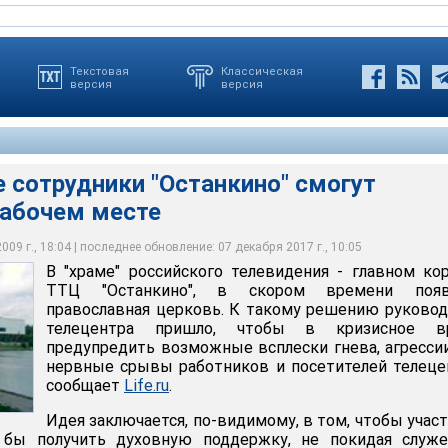
Текстовая
Классическая
версия
версия
 сотрудники "Останкино" смогут
рабочем месте
дники "Останкина" смогут молиться на рабочем месте
09 г., 18:04 | последнее обновление: 07 декабря 2017 г., 10:05
В "храме" российского телевидения - главном ко
ТТЦ "Останкино", в скором времени появ
православная церковь. К такому решению руково
телецентра пришло, чтобы в кризисное в
предупредить возможные всплески гнева, агресси
нервные срывы работников и посетителей телеце
сообщает
Life.ru
.
Идея заключается, по-видимому, в том, чтобы учас
 бы получить духовную поддержку, не покидая служе