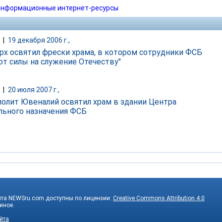
нформационные интернет-ресурсы
|
19 декабря 2006 г.,
рх освятил фрески храма, в котором сотрудники ФСБ
ют силы на служение Отечеству"
|
20 июля 2007 г.,
олит Ювеналий освятил храм в здании Центра
льного назначения ФСБ
йта NEWSru.com доступны по лицензии:
Creative Commons Attribution 4.0
 иное.
йта