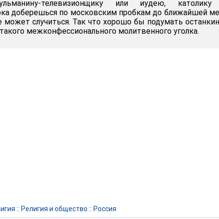
ульманину-телевизионщику или иудею, католику
ока доберешься по московским пробкам до ближайшей м
ое может случиться. Так что хорошо бы подумать останки
 такого межконфессионального молитвенного уголка.
игия
::
Религия и общество
::
Россия