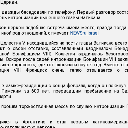
 Церкви.
 дважды беседовали по телефону. Первый разговор сост
ень интронизации нынешнего главы Ватикана.
кой церкви подобная встреча имела место, правда тогда
 иной род отношений, отмечает
NEWSru Israel
.
 Целестин V, находившийся на посту главы Ватикана всего
акт о своей отставке, составленный кардиналом Бене
апой Бонифацием VIII). Коллегия кардиналов безогово
пы. Вскоре после своей интронизации Бонифаций VIII зак
ка в крепость, где тот скончался спустя год. Вместе с т
ация VIII Франциск очень тепло отзывается о с
в замке-резиденции с конца февраля, когда он покинул 
 Римским за 600 лет, прервавшим пребывание на Св
ерти.
е прошла торжественная месса по случаю интронизации
дился в Аргентине и стал первым латиноамерикан
о-католическую церковь.