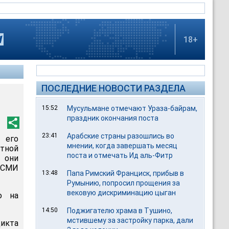
18+
ПОСЛЕДНИЕ НОВОСТИ РАЗДЕЛА
15:52
Мусульмане отмечают Ураза-байрам,
праздник окончания поста
23:41
Арабские страны разошлись во
его
мнении, когда завершать месяц
стной
поста и отмечать Ид аль-Фитр
о они
в СМИ
13:48
Папа Римский Франциск, прибыв в
Румынию, попросил прощения за
вековую дискриминацию цыган
о на
14:50
Поджигателю храма в Тушино,
мстившему за застройку парка, дали
дикта