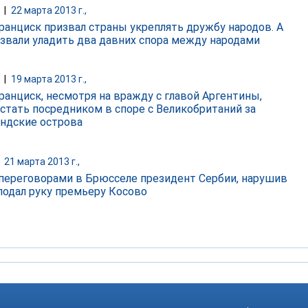
|
22 марта 2013 г.,
ранциск призвал страны укреплять дружбу народов. А
извали уладить два давних спора между народами
|
19 марта 2013 г.,
ранциск, несмотря на вражду с главой Аргентины,
стать посредником в споре с Великобританий за
ндские острова
|
21 марта 2013 г.,
переговорами в Брюсселе президент Сербии, нарушив
 подал руку премьеру Косово