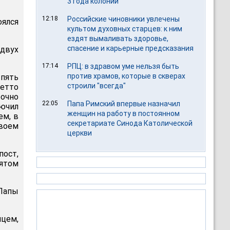
3 года колонии
12:18
Российские чиновники увлечены
оялся
культом духовных старцев: к ним
ездят вымаливать здоровье,
спасение и карьерные предсказания
 двух
17:14
РПЦ: в здравом уме нельзя быть
против храмов, которые в скверах
 пять
строили "всегда"
детто
рочно
22:05
Папа Римский впервые назначил
лючил
женщин на работу в постоянном
ем, в
секретариате Синода Католической
воем
церкви
пост,
ятом
 Папы
цем,