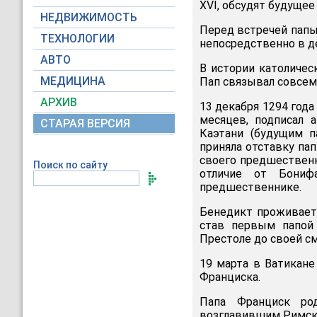
XVI, обсудят будущее
НЕДВИЖИМОСТЬ
Перед встречей папы
ТЕХНОЛОГИИ
непосредственно в д
АВТО
В истории католичес
МЕДИЦИНА
Пап связывал совсем
АРХИВ
13 декабря 1294 года
месяцев, подписал 
СТАРАЯ ВЕРСИЯ
Каэтани (будущим п
приняла отставку па
своего предшественни
Поиск по сайту
отличие от Бониф
предшественнике.
Бенедикт проживает 
став первым папой
Престоле до своей см
19 марта в Ватикан
Франциска.
Папа Франциск ро
возглавившим Римск