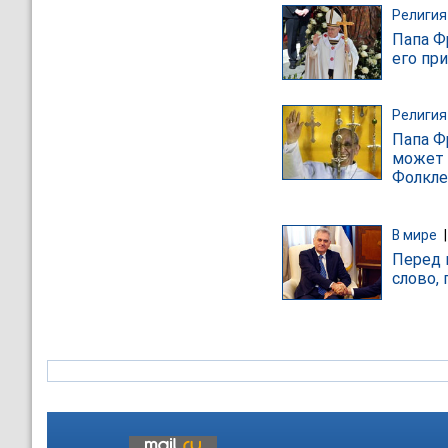
Религия
Папа Ф
его пр
Религия
Папа Ф
может 
Фолкле
В мире
Перед 
слово,