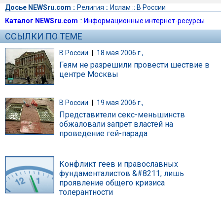
Досье NEWSru.com
::
Религия
::
Ислам
::
В России
Каталог NEWSru.com
::
Информационные интернет-ресурсы
ССЫЛКИ ПО ТЕМЕ
В России
|
18 мая 2006 г.,
Геям не разрешили провести шествие в
центре Москвы
В России
|
19 мая 2006 г.,
Представители секс-меньшинств
обжаловали запрет властей на
проведение гей-парада
Конфликт геев и православных
фундаменталистов &#8211; лишь
проявление общего кризиса
толерантности