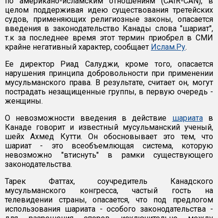
по американо-исламским отношениям (CAIR-CAN), в
целом поддерживая идею существования третейских
судов, применяющих религиозные законы, опасается
введения в законодательство Канады слова "шариат",
т.к за последнее время этот термин приобрел в СМИ
крайне негативный характер, сообщает
Ислам.Ру
.
Ее директор Риад Салуджи, кроме того, опасается
нарушения принципа добровольности при применении
мусульманского права. В результате, считает он, могут
пострадать незащищенные группы, в первую очередь -
женщины.
О невозможности введения в действие
шариата
в
Канаде говорит и известный мусульманский ученый,
шейх Ахмед Кутти. Он обосновывает это тем, что
шариат - это всеобъемлющая система, которую
невозможно "втиснуть" в рамки существующего
законодательства.
Тарек Фаттах, соучредитель Канадского
мусульманского конгресса, частый гость на
телевидении страны, опасается, что под предлогом
использования шариата - особого законодательства -