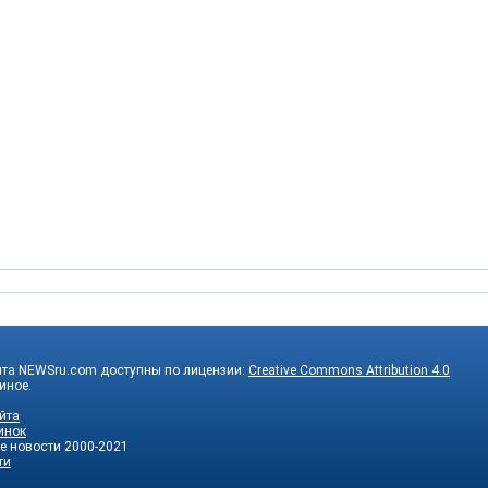
йта NEWSru.com доступны по лицензии:
Creative Commons Attribution 4.0
 иное.
йта
инок
е новости
2000-2021
ти