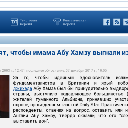
Текстовая
Классическая
версия
версия
ят, чтобы имама Абу Хамзу выгнали и
венность требует выдворения из страны Абу Хамзы
2003 г., 12:47 | последнее обновление: 07 декабря 2017 г., 10:05
За то, чтобы идейный вдохновитель ислам
фундаменталистов в Британии и ярый побо
джихада
Абу Хамза был бы принудительно выдвор
страны, выступило подавляющее большинство (
жителей туманного Альбиона, принявших участ
опросе, проведенном газетой Daily Star. Практическ
респонденты, отвечая на вопрос, оставить или 
Англии Абу Хамзу, твердо сказали, что его "сл
выставить вон".