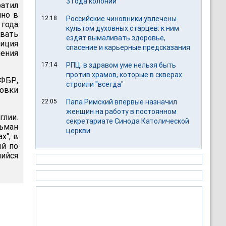
3 года колонии
атил
нно в
12:18
Российские чиновники увлечены
 года
культом духовных старцев: к ним
овать
ездят вымаливать здоровье,
лиция
спасение и карьерные предсказания
нения
17:14
РПЦ: в здравом уме нельзя быть
против храмов, которые в скверах
ФБР,
строили "всегда"
товки
22:05
Папа Римский впервые назначил
женщин на работу в постоянном
глии.
секретариате Синода Католической
ьман
церкви
х", в
ый по
шийся