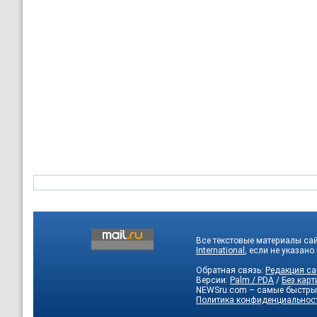
Все текстовые материалы са
International
, если не указано
Обратная связь:
Редакция са
Версии:
Palm / PDA
/
Без карт
NEWSru.com – самые быстры
Политика конфиденциальнос