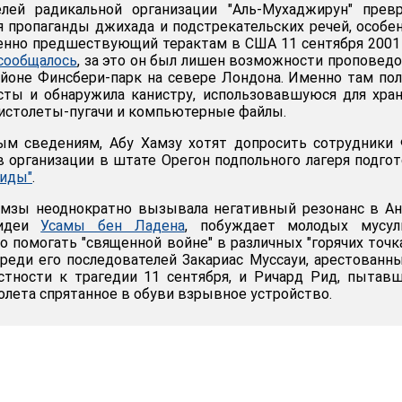
лей радикальной организации "Аль-Мухаджирун" превр
я пропаганды джихада и подстрекательских речей, особе
енно предшествующий терактам в США 11 сентября 2001
сообщалось
, за это он был лишен возможности проповед
айоне Финсбери-парк на севере Лондона. Именно там по
сты и обнаружила канистру, использовавшуюся для хра
 пистолеты-пугачи и компьютерные файлы.
м сведениям, Абу Хамзу хотят допросить сотрудники 
 организации в штате Орегон подпольного лагеря подго
аиды"
.
амзы неоднократно вызывала негативный резонанс в Ан
 идеи
Усамы бен Ладена
, побуждает молодых мусул
 помогать "священной войне" в различных "горячих точка
Среди его последователей Закариас Муссауи, арестованн
стности к трагедии 11 сентября, и Ричард Рид, пытав
олета спрятанное в обуви взрывное устройство.