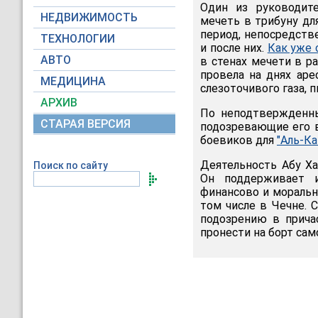
Один из руководите
НЕДВИЖИМОСТЬ
мечеть в трибуну дл
период, непосредств
ТЕХНОЛОГИИ
и после них.
Как уже 
АВТО
в стенах мечети в р
провела на днях аре
МЕДИЦИНА
слезоточивого газа,
АРХИВ
По неподтвержденны
СТАРАЯ ВЕРСИЯ
подозревающие его в
боевиков для
"Аль-К
Деятельность Абу Х
Поиск по сайту
Он поддерживает
финансово и морально
том числе в Чечне. 
подозрению в прича
пронести на борт сам