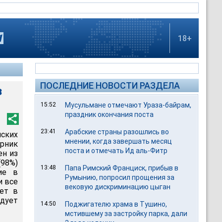
18+
ПОСЛЕДНИЕ НОВОСТИ РАЗДЕЛА
з
15:52
Мусульмане отмечают Ураза-байрам,
праздник окончания поста
23:41
Арабские страны разошлись во
ских
мнении, когда завершать месяц
рник
поста и отмечать Ид аль-Фитр
ен из
98%)
13:48
Папа Римский Франциск, прибыв в
ие в
Румынию, попросил прощения за
и все
вековую дискриминацию цыган
нет в
едует
14:50
Поджигателю храма в Тушино,
мстившему за застройку парка, дали