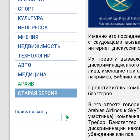
СПОРТ
КУЛЬТУРА
ИНОПРЕССА
Именно это последнее
МНЕНИЯ
с саудовцами вызва
НЕДВИЖИМОСТЬ
интернет-дискуссии ст
ТЕХНОЛОГИИ
Их тревогу вызвало
дискриминационного 
АВТО
лица, имеющие при с
МЕДИЦИНА
например, Библию ил
АРХИВ
Представитель компа
СТАРАЯ ВЕРСИЯ
блоггеров.
В его ответе говори
Arabian Airlines к S
Поиск по сайту
участника) компани
Требор Бэнстеттер 
дискриминации каког
убеждения или пол.