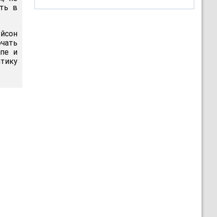
ть в
ейсон
ючать
ипе и
тику