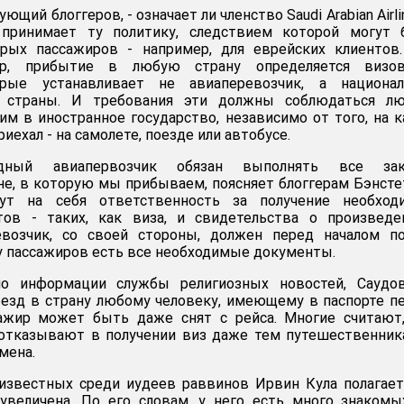
ющий блоггеров, - означает ли членство Saudi Arabian Airli
 принимает ту политику, следствием которой могут 
рых пассажиров - например, для еврейских клиентов.
тер, прибытие в любую страну определяется визо
орые устанавливает не авиаперевозчик, а национал
й страны. И требования эти должны соблюдаться л
м в иностранное государство, независимо от того, на 
иехал - на самолете, поезде или автобусе.
дный авиапервозчик обязан выполнять все зак
е, в которую мы прибываем, поясняет блоггерам Бэнсте
т на себя ответственность за получение необход
ов - таких, как виза, и свидетельства о произведе
евозчик, со своей стороны, должен перед началом по
 у пассажиров есть все необходимые документы.
но информации службы религиозных новостей, Саудов
езд в страну любому человеку, имеющему в паспорте п
сажир может быть даже снят с рейса. Многие считают
 отказывают в получении виз даже тем путешественник
мена.
известных среди иудеев раввинов Ирвин Кула полагает
увеличена. По его словам, у него есть много знакомы