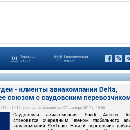
Текстовая
Классическая
версия
версия
 клиенты авиакомпании Delta, обеспокоены ее союзом с
чиком
удеи - клиенты авиакомпании Delta,
ее союзом с саудовским перевозчико
11 г., 14:19 | последнее обновление: 07 декабря 2017 г., 10:05
Саудовская авиакомпания Saudi Arabian Airl
становится очередным членом глобального аль
авиакомпаний SkyTeam. Новый перевозчик добав