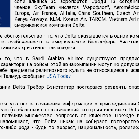
сети альянса 35 аэропортов Среди 13 сегодня
членов SkyTeam числятся "Аэрофлот", Aeroméxico
Europa, Air France, Alitalia, China Southern, Czech Air
Kenya Airways, KLM, Korean Air, TAROM, Vietnam Airli
американская компания Delta.
 обстоятельство - то, что Delta оказывается в одной ко
ло озабоченность в американской блогосфере. Участн
али как христиане, так и иудеи.
 то, что в Saudi Arabian Airlines существуют предпи
характера: на рейсы этой авиакомпании могут не допуск
ебе предметы религиозного культа не относящиеся к исл
и Талмуд, сообщает
USA Today
.
нии Delta Требор Бэнстеттер постарался развеять опа
тся, что после появления информации о присоединении 
kyTeam (глобальный союз авиалиний, который включает Delt
я получила множество вопросов от клиентов. Прежде 
напоминает, что Delta никак на собирает потворство
о-либо рода - будь то возраст, национальность, религи