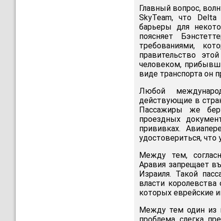
Главный вопрос, волну
SkyTeam, что Delta
барьеры для некото
поясняет Бэнстет
требованиями, кот
правительство это
человеком, прибывши
виде транспорта он пр
Любой междунаро
действующие в стран
Пассажиры же беру
проездных документ
прививках. Авиапер
удостовериться, что
Между тем, соглас
Аравия запрещает въ
Израиля. Такой пас
власти королевства
которых еврейские и
Между тем один из 
проблема слегка пре