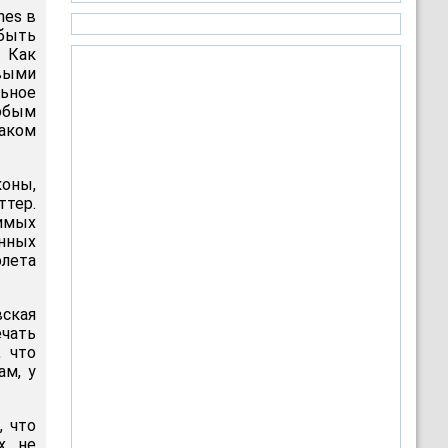
nes в
быть
 Как
выми
ьное
юбым
каком
оны,
ттер.
имых
нных
лета
ская
ечать
, что
ам, у
, что
х, не