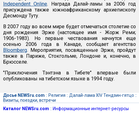
Independent Online
. Награда Далай-ламы за 2006 год
присуждена также южноафриканскому архиепископу
Десмонду Туту.
В 2007 году во всем мире будет отмечаться столетие со
дня рождения Эрже (настоящее имя - Жорж Реми;
1906-1983). Но первые чествования начнутся еще
осенью 2006 года в Канаде, сообщает агентство
Bloomberg
. Мероприятия, посвященные Эрже, пройдут
также в Париже, Стокгольме, Лондоне и, конечно, в
Брюсселе.
"Приключения Тэнтэна в Тибете" впервые были
опубликованы на тибетском языке в 1994 году.
Досье NEWSru.com
::
Религия
::
Далай-лама XIV Тендзин-гятцо
::
Визиты, поездки, встречи
Каталог NEWSru.com
::
Информационные интернет-ресурсы