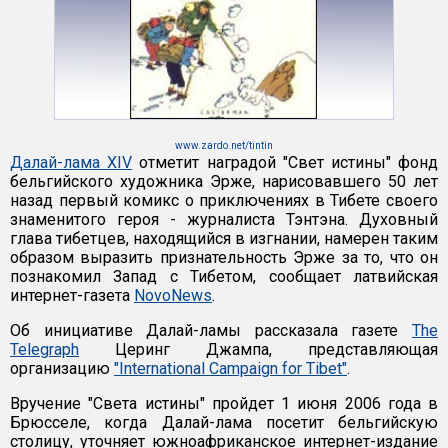
www.zardo.net/tintin
Далай-лама XIV
отметит наградой "Свет истины" фонд
бельгийского художника Эрже, нарисовавшего 50 лет
назад первый комикс о приключениях в Тибете своего
знаменитого героя - журналиста Тэнтэна. Духовный
глава тибетцев, находящийся в изгнании, намерен таким
образом выразить признательность Эрже за то, что он
познакомил Запад с Тибетом, сообщает латвийская
интернет-газета
NovoNews
.
Об инициативе Далай-ламы рассказала газете
The
Telegraph
Церинг Джампа, представляющая
организацию
"International Campaign for Tibet"
.
Вручение "Света истины" пройдет 1 июня 2006 года в
Брюсселе, когда Далай-лама посетит бельгийскую
столицу, уточняет южноафриканское интернет-издание