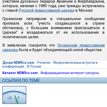
участием духовных лидеров Армении и Азербайджана,
которые, начиная с 1989 года, уже трижды встречались
с главой
Русской православной церкви
в Москве.
Грузинская патриархия в специальном сообщении
призвала всех "учесть создавшуюся в стране
обстановку, с большим вниманием прислушаться к
Церкви" и воздержаться от ее использования в
политических целях.
В заявлении говорится, что
Грузинская православная
церковь
была и будет объединяющей силой общества.
Досье NEWSru.com
::
Религия
::
Межрелигиозные встречи и
конференции
::
В России
Каталог NEWSru.com
::
Информационные интернет-ресурсы
ССЫЛКИ ПО ТЕМЕ