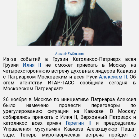
Архив NEWSru.com
Из-за событий в Грузии Католикос-Патриарх всея
Грузии
Илия II
не сможет приехать в Москву на
четырехстороннюю встречу духовных лидеров Кавказа
с Патриархом Московским и всея Руси
Алексием II
. Об
этом агентству ИТАР-ТАСС сообщили сегодня в
Московском Патриархате.
26 ноября в Москве по инициативе Патриарха Алексия
было намечено провести переговоры по
урегулированию ситуации на Кавказе. В Москву
собирались приехать с Илия II, Верховный Патриарх и
католикос всех армян
Гарегин II
и председатель
Управления мусульман Кавказа Аллахшукюр Паша-
заде. Теперь миротворческая встреча пройдет с