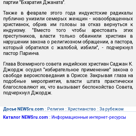
партии "Бхаратия Джаната".
Также в феврале этого года индуистские радикалы
публично унизили семерых женщин - новообращенных
христианок, обрив им головы за отказ вернуться к
индуизму. "Вместо того чтобы арестовать этих
преступников, власти только обвинили христиан в
нарушении закона о религиозном обращении, а пастора,
который обратился с жалобой, избили", - подчеркнул
пастор Паринча.
Глава Всемирного совета индийских христиан Саджан К.
Джордж осудил "избирательное применение" закона о
свободе вероисповедания в Ориссе. Закрывая глаза на
подобные мероприятия, власти штата практически
благословляют их, что вызывает беспокойство Совета,
подчеркнул Джордж.
Досье NEWSru.com
::
Религия
::
Христианство
::
За рубежом
Каталог NEWSru.com
::
Информационные интернет-ресурсы