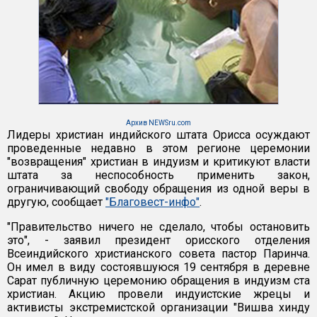
Архив NEWSru.com
Лидеры христиан индийского штата Орисса осуждают
проведенные недавно в этом регионе церемонии
"возвращения" христиан в индуизм и критикуют власти
штата за неспособность применить закон,
ограничивающий свободу обращения из одной веры в
другую, сообщает
"Благовест-инфо"
.
"Правительство ничего не сделало, чтобы остановить
это", - заявил президент орисского отделения
Всеиндийского христианского совета пастор Паринча.
Он имел в виду состоявшуюся 19 сентября в деревне
Сарат публичную церемонию обращения в индуизм ста
христиан. Акцию провели индуистские жрецы и
активисты экстремистской организации "Вишва хинду