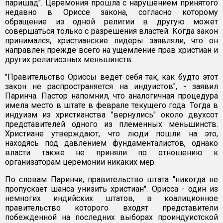
паришад". Церемония прошла с нарушением принятого
недавно в Ориссе закона, согласно которому
обращение из одной религии в другую может
совершаться только с разрешения властей. Когда закон
принимался, христианские лидеры заявляли, что он
направлен прежде всего на ущемление прав христиан и
других религиозных меньшинств.
"Правительство Ориссы ведет себя так, как будто этот
закон не распространяется на индуистов", - заявил
Паринча. Пастор напомнил, что аналогичная процедура
имела место в штате в феврале текущего года. Тогда в
индуизм из христианства "вернулись" около двухсот
представителей одного из племенных меньшинств.
Христиане утверждают, что люди пошли на это,
находясь под давлением фундаменталистов, однако
власти также не приняли по отношению к
организаторам церемонии никаких мер.
По словам Паринчи, правительство штата "никогда не
пропускает шанса унизить христиан". Орисса - один из
немногих индийских штатов, в коалиционное
правительство которого входят представители
побежденной на последних выборах проиндуистской