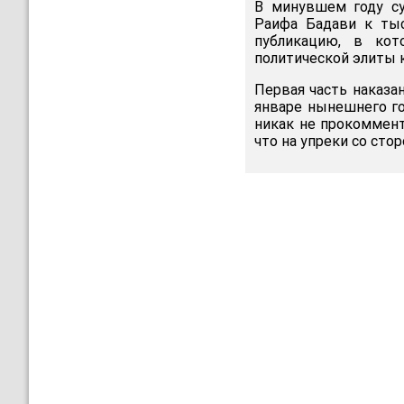
В минувшем году су
Раифа Бадави к тыс
публикацию, в кот
политической элиты 
Первая часть наказа
январе нынешнего го
никак не прокоммент
что на упреки со сто