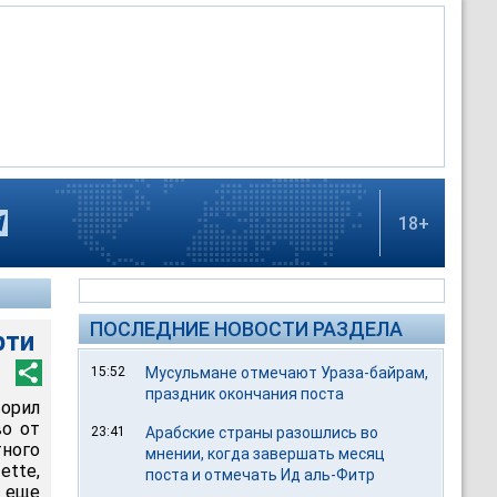
18+
ПОСЛЕДНИЕ НОВОСТИ РАЗДЕЛА
рти
15:52
Мусульмане отмечают Ураза-байрам,
праздник окончания поста
орил
во от
23:41
Арабские страны разошлись во
ного
мнении, когда завершать месяц
tte,
поста и отмечать Ид аль-Фитр
, еще