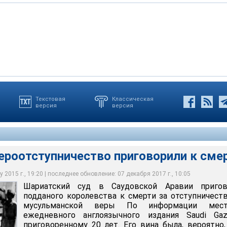
Текстовая
Классическая
версия
версия
ступничество приговорили к смерти
ероотступничество приговорили к сме
 2015 г., 19:20 | последнее обновление: 07 декабря 2017 г., 10:05
Шариатский суд в Саудовской Аравии пригов
подданого королевства к смерти за отступничест
мусульманской веры По информации мест
ежедневного англоязычного издания Saudi Gaze
приговоренному 20 лет. Его вина была, вероятно