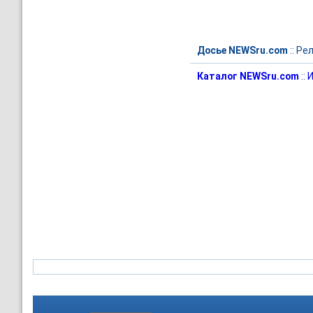
Досье NEWSru.com
::
Рел
Каталог NEWSru.com
::
И