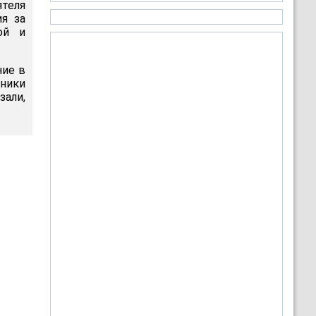
теля
я за
ой и
ние в
вники
зали,