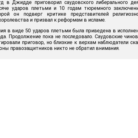
д в Джидде приговорил саудовского либерального дея
яче ударов плетьми и 10 годам тюремного заключени
орой он подверг критике представителей религиозн
королевства и призвал к реформам в исламе.
ния в виде 50 ударов плетьми была приведена в исполне
да. Продолжение пока не последовало. Саудовские чино
ировали приговор, но близкие к верхам наблюдатели ска
роны правозащитников никто не обратил внимания.