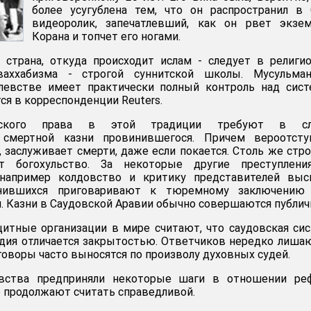
более усугублена тем, что он распространил в
видеоролик, запечатлевший, как он рвет экзем
Корана и топчет его ногами.
 страна, откуда происходит ислам - следует в религи
аххабизма - строгой суннитской школы. Мусульман
левстве имеет практически полный контроль над сист
ся в корреспонденции Reuters.
нского права в этой традиции требуют в сл
 смертной казни провинившегося. Причем вероотступ
 заслуживает смерти, даже если покается. Столь же стр
т богохульство. За некоторые другие преступлени
 например колдовство и критику представителей выс
инившихся приговаривают к тюремному заключению
. Казни в Саудовской Аравии обычно совершаются публич
итные организации в мире считают, что саудовская си
дия отличается закрытостью. Ответчиков нередко лиша
говоры часто выносятся по произволу духовных судей.
евства предприняли некоторые шаги в отношении ре
е продолжают считать справедливой.