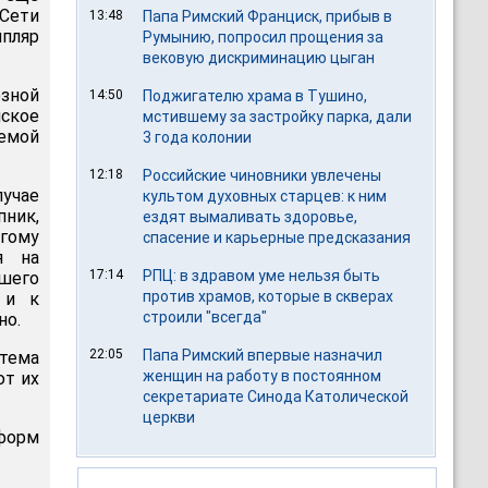
 Сети
13:48
Папа Римский Франциск, прибыв в
пляр
Румынию, попросил прощения за
вековую дискриминацию цыган
озной
14:50
Поджигателю храма в Тушино,
ское
мстившему за застройку парка, дали
емой
3 года колонии
12:18
Российские чиновники увлечены
учае
культом духовных старцев: к ним
ник,
ездят вымаливать здоровье,
огому
спасение и карьерные предсказания
я на
17:14
РПЦ: в здравом уме нельзя быть
шего
против храмов, которые в скверах
 и к
строили "всегда"
но.
22:05
Папа Римский впервые назначил
стема
женщин на работу в постоянном
ют их
секретариате Синода Католической
церкви
форм