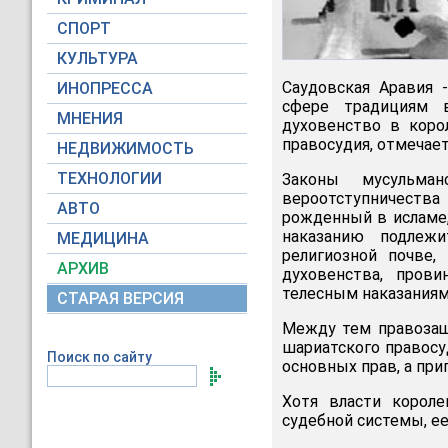
СПОРТ
КУЛЬТУРА
Саудовская Аравия -
ИНОПРЕССА
сфере традициям в
МНЕНИЯ
духовенство в коро
правосудия, отмечает
НЕДВИЖИМОСТЬ
ТЕХНОЛОГИИ
Законы мусульма
вероотступничества
АВТО
рожденный в исламе,
наказанию подлежи
МЕДИЦИНА
религиозной почве,
АРХИВ
духовенства, пров
телесным наказаниям
СТАРАЯ ВЕРСИЯ
Между тем правозащ
шариатского правосу
Поиск по сайту
основных прав, а при
Хотя власти корол
судебной системы, е