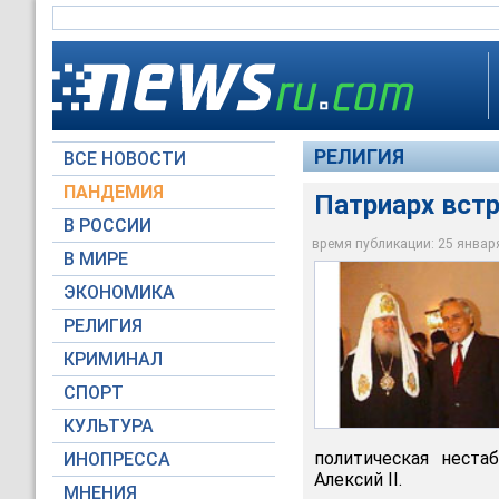
РЕЛИГИЯ
ВСЕ НОВОСТИ
ПАНДЕМИЯ
Патриарх вст
В РОССИИ
время публикации: 25 января 
В МИРЕ
Патриарх Алексий I
ЭКОНОМИКА
Фото Службы комму
РЕЛИГИЯ
КРИМИНАЛ
СПОРТ
КУЛЬТУРА
политическая нестаб
ИНОПРЕССА
Алексий II.
МНЕНИЯ