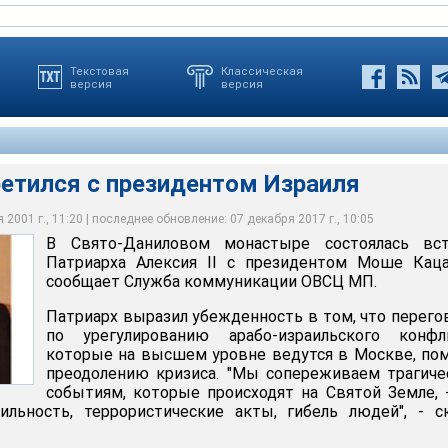
Текстовая
Классическая
версия
версия
ретился с президентом Израиля
2001 г., 11:20 | последнее обновление: 07 декабря 2017 г., 10:05
В Свято-Даниловом монастыре состоялась вст
I и Президент Израиля Моше Кацав
Патриарха Алексия II c президентом Моше Каца
никации ОВЦС Московского Патриархата
сообщает Служба коммуникации ОВСЦ МП.
Патриарх выразил убежденность в том, что перег
по урегулированию арабо-израильского конфли
которые на высшем уровне ведутся в Москве, по
преодолению кризиса. "Мы сопереживаем трагич
событиям, которые происходят на Святой Земле, 
ильность, террористические акты, гибель людей", - с