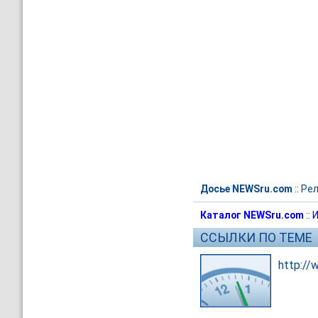
Досье NEWSru.com
::
Рел
Каталог NEWSru.com
::
И
ССЫЛКИ ПО ТЕМЕ
http://