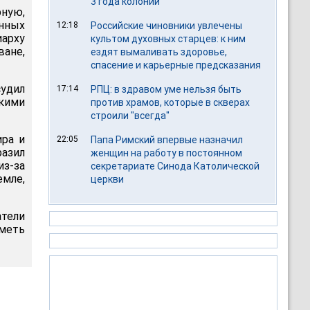
3 года колонии
ную,
нных
12:18
Российские чиновники увлечены
иарху
культом духовных старцев: к ним
ване,
ездят вымаливать здоровье,
спасение и карьерные предсказания
удил
17:14
РПЦ: в здравом уме нельзя быть
кими
против храмов, которые в скверах
строили "всегда"
ира и
22:05
Папа Римский впервые назначил
азил
женщин на работу в постоянном
з-за
секретариате Синода Католической
мле,
церкви
атели
иметь