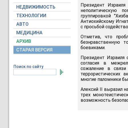
Президент Израиля 
НЕДВИЖИМОСТЬ
неполитическую по
ТЕХНОЛОГИИ
группировкой "Хизб
Антиохийскому Игнат
АВТО
с просьбой содейств
МЕДИЦИНА
Отметив, что проб
АРХИВ
безнравственную то
боевиками.
СТАРАЯ ВЕРСИЯ
Президент Израиля 
согласия в межрел
Поиск по сайту
сожаление в связи
террористических а
многие паломники бы
Алексий II выразил н
трех монотеистическ
возможность безопас