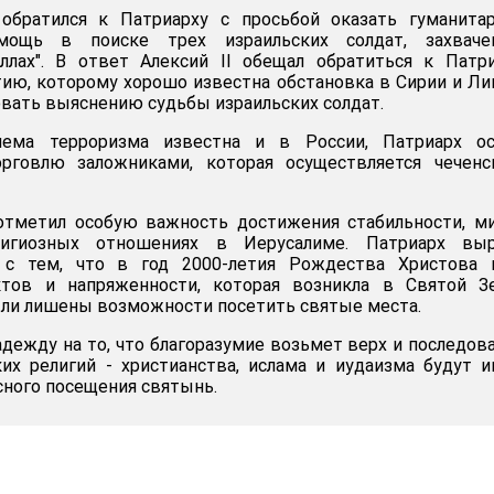
обратился к Патриарху с просьбой оказать гуманитар
мощь в поиске трех израильских солдат, захваче
аллах". В ответ Алексий II обещал обратиться к Патр
ию, которому хорошо известна обстановка в Сирии и Ли
овать выяснению судьбы израильских солдат.
лема терроризма известна и в России, Патриарх ос
рговлю заложниками, которая осуществляется чеченс
отметил особую важность достижения стабильности, м
игиозных отношениях в Иерусалиме. Патриарх выр
 с тем, что в год 2000-летия Рождества Христова и
ктов и напряженности, которая возникла в Святой Зе
ли лишены возможности посетить святые места.
адежду на то, что благоразумие возьмет верх и последов
их религий - христианства, ислама и иудаизма будут 
ного посещения святынь.