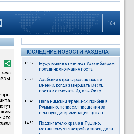
18+
ПОСЛЕДНИЕ НОВОСТИ РАЗДЕЛА
15:52
Мусульмане отмечают Ураза-байрам,
праздник окончания поста
реча
вом,
23:41
Арабские страны разошлись во
мнении, когда завершать месяц
поста и отмечать Ид аль-Фитр
оворы
кта,
13:48
Папа Римский Франциск, прибыв в
могут
Румынию, попросил прощения за
еским
вековую дискриминацию цыган
- это
казал
14:50
Поджигателю храма в Тушино,
мстившему за застройку парка, дали