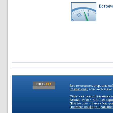
Встреч
Все текстовые материалы са
International
, если не указано
Обратная связь:
Редакция са
Версии:
Palm / PDA
/
Без карт
NEWSru.com – самые быстры
Политика конфиденциальнос