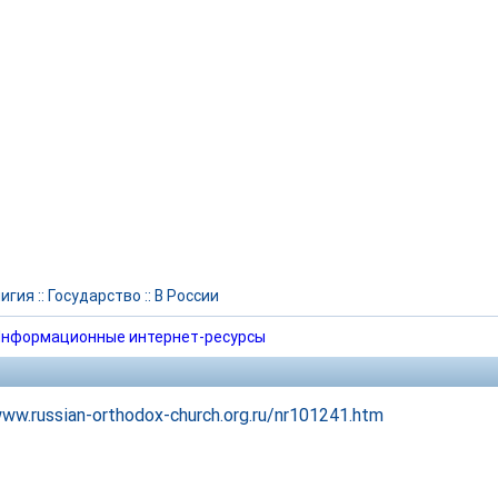
игия
::
Государство
::
В России
нформационные интернет-ресурсы
www.russian-orthodox-church.org.ru/nr101241.htm