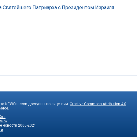
а Святейшего Патриарха с Президентом Израиля
йта NEWSru.com доступны по лицензии:
Creative Commons Attribution 4.0
 иное.
йта
инок
е новости
2000-2021
ти