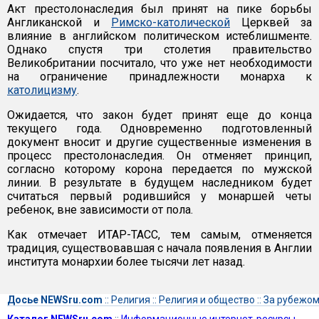
Акт престолонаследия был принят на пике борьбы
Англиканской и
Римско-католической
Церквей за
влияние в английском политическом истеблишменте.
Однако спустя три столетия правительство
Великобритании посчитало, что уже нет необходимости
на ограничение принадлежности монарха к
католицизму
.
Ожидается, что закон будет принят еще до конца
текущего года. Одновременно подготовленный
документ вносит и другие существенные изменения в
процесс престолонаследия. Он отменяет принцип,
согласно которому корона передается по мужской
линии. В результате в будущем наследником будет
считаться первый родившийся у монаршей четы
ребенок, вне зависимости от пола.
Как отмечает ИТАР-ТАСС, тем самым, отменяется
традиция, существовавшая с начала появления в Англии
института монархии более тысячи лет назад.
Досье NEWSru.com
::
Религия
::
Религия и общество
::
За рубежо
Каталог NEWSru.com
::
Информационные интернет-ресурсы