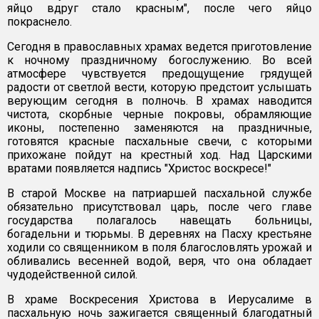
яйцо вдруг стало красным", после чего яйцо
покраснело.
Сегодня в православных храмах ведется приготовление
к ночному праздничному богослужению. Во всей
атмосфере чувствуется предощущение грядущей
радости от светлой вести, которую предстоит услышать
верующим сегодня в полночь. В храмах наводится
чистота, скорбные черные покровы, обрамляющие
иконы, постепенно заменяются на праздничные,
готовятся красные пасхальные свечи, с которыми
прихожане пойдут на крестный ход. Над Царскими
вратами появляется надпись "Христос воскресе!"
В старой Москве на патриаршей пасхальной службе
обязательно присутствовал царь, после чего главе
государства полагалось навещать больницы,
богадельни и тюрьмы. В деревнях на Пасху крестьяне
ходили со священником в поля благословлять урожай и
обливались весенней водой, веря, что она обладает
чудодейственной силой.
В храме Воскресения Христова в Иерусалиме в
пасхальную ночь зажигается священный благодатный