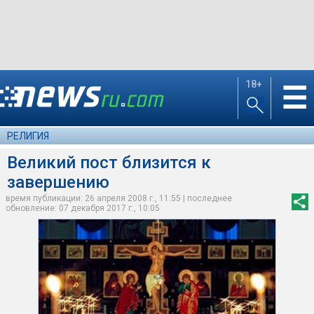
18+
☰
РЕЛИГИЯ
Великий пост близится к
завершению
время публикации: 26 апреля 2008 г., 11:55 | последнее
обновление: 07 декабря 2017 г., 10:05