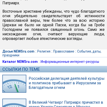
Патриарх.
Восточные христиане убеждены, что чудо благодатного
огня убедительно свидетельствует об истинности
православной веры, тем более что за всю историю
Церкви не было ни одной Пасхи, когда бы на Гробе
Господнем не появился священный огонь. Само же
нисхождение огня, считают верующие люди,
опровергает любые атеистические взгляды.
Досье NEWSru.com
::
Религия
::
Православие
::
События, даты,
праздники
Каталог NEWSru.com
::
Информационные интернет-ресурсы
ССЫЛКИ ПО ТЕМЕ
Российская делегация деятелей культуры
и политиков прибывает в Иерусалим за
Благодатным огнем
В Великий Четверг Патриарх причастил в
храме Христа Спасителя в Москве