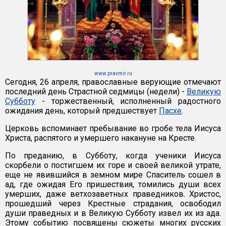
www.pravmir.ru
Сегодня, 26 апреля, православные верующие отмечают
последний день Страстной седмицы (недели) -
Великую
Субботу
- торжественный, исполненный радостного
ожидания день, который предшествует
Пасхе
.
Церковь вспоминает пребывание во гробе тела Иисуса
Христа, распятого и умершего накануне на Кресте.
По преданию, в Субботу, когда ученики Иисуса
скорбели о постигшем их горе и своей великой утрате,
еще не явившийся в земном мире Спаситель сошел в
ад, где ожидая Его пришествия, томились души всех
умерших, даже ветхозаветных праведников. Христос,
прошедший через Крестные страдания, освободил
души праведных и в Великую Субботу извел их из ада.
Этому событию посвящены сюжеты многих русских