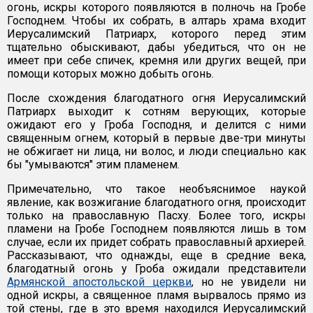
огонь, искры которого появляются в полночь на Гробе
Господнем. Чтобы их собрать, в алтарь храма входит
Иерусалимский Патриарх, которого перед этим
тщательно обыскивают, дабы убедиться, что он не
имеет при себе спичек, кремня или других вещей, при
помощи которых можно добыть огонь.
После схождения благодатного огня Иерусалимский
Патриарх выходит к сотням верующих, которые
ожидают его у Гроба Господня, и делится с ними
священным огнем, который в первые две-три минуты
не обжигает ни лица, ни волос, и люди специально как
бы "умываются" этим пламенем.
Примечательно, что такое необъяснимое наукой
явление, как возжигание благодатного огня, происходит
только на православную Пасху. Более того, искры
пламени на Гробе Господнем появляются лишь в том
случае, если их придет собрать православный архиерей.
Рассказывают, что однажды, еще в средние века,
благодатный огонь у Гроба ожидали представители
Армянской апостольской церкви
, но не увидели ни
одной искры, а священное пламя вырвалось прямо из
той стены, где в это время находился Иерусалимский