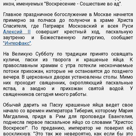
икон, именуемых "Воскресение - Сошествие во ад".
Главное праздничное богослужение в Москве начнется
примерно за полчаса до полуночи в храме Христа
Спасителя, где Патриарх Московский и всея Руси
Алексий II
совершит крестный ход, пасхальную
заутреню и Божественную литургию, сообщает
"Интерфакс"
.
На Великую Субботу по традиции принято освящать
куличи, пасхи из творога и крашеные яйца. К
православным храмам с утра потекли нескончаемые
потоки прихожан, которые не остановятся до позднего
вечера. В церковных дворах установлены столы. Мимо
них проходит священник, окропляющий пасхальные
яства, а заодно и прихожан святой водой. У
священников сегодня много работы.
Обычай дарить на Пасху крашеные яйца ведет свое
начало со времен императора Тиберия, которому Мария
Магдалина, придя в Рим для проповеди Евангелия,
поднесла первое пасхальное яйцо со словами "Христос
Воскресе!". По преданию, император не поверил ей,
воскликнув: "Это так же невероятно, как если бы это