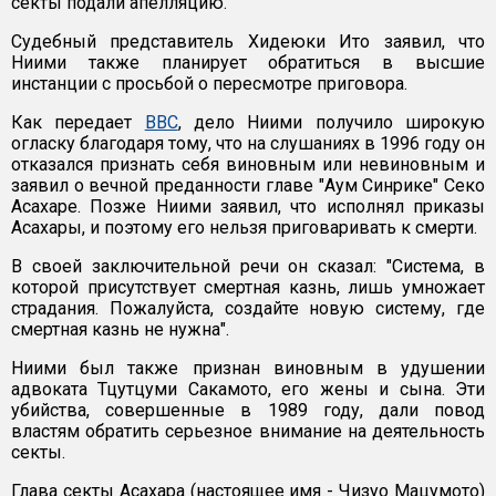
секты подали апелляцию.
Судебный представитель Хидеюки Ито заявил, что
Ниими также планирует обратиться в высшие
инстанции с просьбой о пересмотре приговора.
Как передает
ВВС
, дело Ниими получило широкую
огласку благодаря тому, что на слушаниях в 1996 году он
отказался признать себя виновным или невиновным и
заявил о вечной преданности главе "Аум Синрике" Секо
Асахаре. Позже Ниими заявил, что исполнял приказы
Асахары, и поэтому его нельзя приговаривать к смерти.
В своей заключительной речи он сказал: "Система, в
которой присутствует смертная казнь, лишь умножает
страдания. Пожалуйста, создайте новую систему, где
смертная казнь не нужна".
Ниими был также признан виновным в удушении
адвоката Тцутцуми Сакамото, его жены и сына. Эти
убийства, совершенные в 1989 году, дали повод
властям обратить серьезное внимание на деятельность
секты.
Глава секты Асахара (настоящее имя - Чизуо Мацумото)