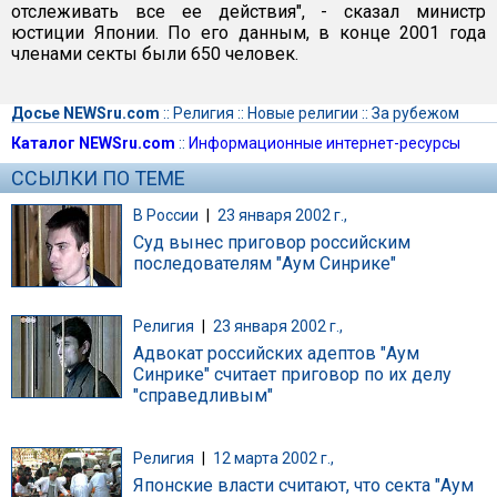
отслеживать все ее действия", - сказал министр
юстиции Японии. По его данным, в конце 2001 года
членами секты были 650 человек.
Досье NEWSru.com
::
Религия
::
Новые религии
::
За рубежом
Каталог NEWSru.com
::
Информационные интернет-ресурсы
ССЫЛКИ ПО ТЕМЕ
В России
|
23 января 2002 г.,
Суд вынес приговор российским
последователям "Аум Синрике"
Религия
|
23 января 2002 г.,
Адвокат российских адептов "Аум
Синрике" считает приговор по их делу
"справедливым"
Религия
|
12 марта 2002 г.,
Японские власти считают, что секта "Аум