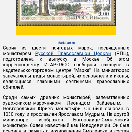
Marka-art.ru
Серия из шести почтовых марок, посвященных
монастырям
Русской Православной Церкви
(РПЦ),
подготовлена к выпуску в Москве. Об этом
корреспонденту ИТАР-ТАСС сообщили накануне в
издательско-торговом центре "Марка". На миниатюрах
запечатлены виды монастырей, их основатели и иконы,
являющиеся главными святынями православных
обителей.
Среди самых древних монастырей, запечатленных
художником-марочником Леонидом Зайцевым, -
Новгородский Юрьев монастырь. Он был основан в
1030 году и прославлен Ярославом Мудрым. На другой
миниатюре изображен Богородице-Смоленский
монастырь, более известный как Новодевичий. Он был
основан в память о возвращении Смоленска в состав