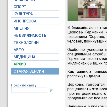
СПОРТ
КУЛЬТУРА
ИНОПРЕССА
В ближайшую пятниц
МНЕНИЯ
церковь Германии, 
НЕДВИЖИМОСТЬ
названием "Хорошо, 
человек, покинувший
ТЕХНОЛОГИИ
Особенно успешно в
АВТО
специальные службы 
МЕДИЦИНА
Германии насчитывае
миллионах бывших п
АРХИВ
СТАРАЯ ВЕРСИЯ
Как заявила еписк
распахнуть двери.
Церковь, говорится
Поиск по сайту
расценивать это воз
против религиозного
проделывают все ве
Напомним, о прекращ