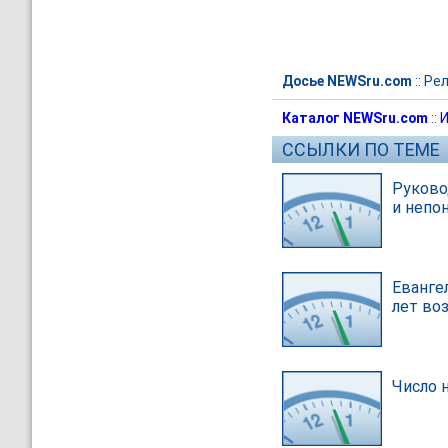
Досье NEWSru.com
::
Рел
Каталог NEWSru.com
::
И
ССЫЛКИ ПО ТЕМЕ
Руково
и непо
Еванге
лет во
Число 