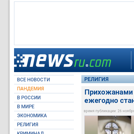
Прихожанами Еванге
немцев
РЕЛИГИЯ
ВСЕ НОВОСТИ
mittelstadt.info
ПАНДЕМИЯ
Прихожанами 
В РОССИИ
ежегодно ста
В МИРЕ
время публикации: 26 ноября 
ЭКОНОМИКА
РЕЛИГИЯ
КРИМИНАЛ