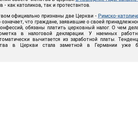
 - как католиков, так и протестантов.
твом официально признаны две Церкви -
Римско-католич
о означает, что граждане, заявившие о своей принадлежно
конфессий, обязаны платить церковный налог. О чем дел
ометка в налоговой декларации. У наемных работн
томатически вычитается из заработной платы. Тенден
ства в Церкви стала заметной в Германии уже б