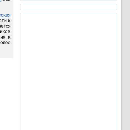
еская
сти к
ается
иков
ция к
олее