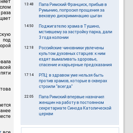
чняет
13:48
Папа Римский Франциск, прибыв в
слом
Румынию, попросил прощения за
раза
вековую дискриминацию цыган
щает
14:50
Поджигателю храма в Тушино,
мстившему за застройку парка, дали
скую
3 года колонии
 под
торой
12:18
Российские чиновники увлечены
культом духовных старцев: к ним
ездят вымаливать здоровье,
вала
спасение и карьерные предсказания
 всей
 пяти
17:14
РПЦ: в здравом уме нельзя быть
против храмов, которые в скверах
строили "всегда"
това
22:05
Папа Римский впервые назначил
женщин на работу в постоянном
ается
секретариате Синода Католической
ранее
церкви
месте
т
все