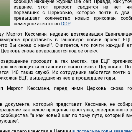
сообщил накануне журнал Die Zeit. Правда, как уто
издание, этот прирост сводится на нет чи
порвавших с Церковью, которое почти в два 
превышает количество новых прихожан, сооб
немецкое агентство
DDP
.
у Маргот Кессманн, недавно возглавившая Евангелице
намерена представить в Ганновере новый проект ЕЦГ
что Вы снова с нами!". Считается, что почти каждый в
 Церковь снова возвращается под ее опеку.
озвращение проходит в тех местах, где ЕЦГ организо
для желающих восстановить свою связь с Церковью. По
тся 140 таких служб. Их сотрудники заботятся почти о
рихожан ЕЦГ, вышедших из нее в прошедшие годы.
оп Маргот Кессманн, перед ними Церковь снова го
 в документе, который представит Кессманн, не собир
вращение как некое прощение проступка, совершенного 
 сообщества, "а как новый шаг по тому пути, который в
рующие".
ении своего членства в Церкви
в последние годы заявляе