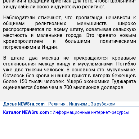
религии и традиции христиан для того, чтобы шольники-
хинду забыли свою индуистскую религию".
Наблюдатели отмечают, что пропаганда ненависти к
общинам религиозных меньшинств широко
распространяется по всему штату, охватывая сельскую
местность и маленькие города. Это чревато новым
кровопролитием и большими политическими
потрясениями в Индии.
В штате два месяца не прекращаются кровавые
столкновения между хинду и мусульманами. Погибло
уже две тысячи человек. В основном это мусульмане.
Осталось без крова и нашли приют в лагерях беженцев
более 150 тысяч человек. Ущерб экономике Гуджарата
оценивается более чем в 700 миллионов долларов.
Досье NEWSru.com
::
Религия
::
Индуизм
::
За рубежом
Каталог NEWSru.com
::
Информационные интернет-ресурсы