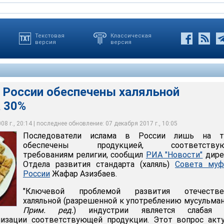
Текстовая
Классическая
версия
версия
 России обеспечены халяльной
а 30%
и обеспечены халяльной продукцией на 30%
8 г., 20:14 | последнее обновление: 07 декабря 2017 г., 10:05
Последователи ислама в России лишь на т
обеспечены продукцией, соответству
требованиям религии, сообщил
РИА "Новости"
дире
Отдела развития стандарта (халяль)
Совета муф
России
Жафар Азизбаев.
"Ключевой проблемой развития отечестве
халяльной (разрешенной к употреблению мусульман
Прим. ред.
) индустрии является слабая 
лизации соответствующей продукции. Этот вопрос акт