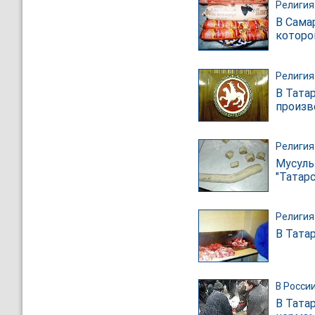
Религия
В Сама
которо
Религия
В Тата
произв
Религия
Мусуль
"Татар
Религия
В Тата
В Росси
В Тата