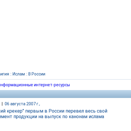
игия
::
Ислам
::
В России
нформационные интернет-ресурсы
|
06 августа 2007 г.,
кий крекер" первым в России перевел весь свой
имент продукции на выпуск по канонам ислама