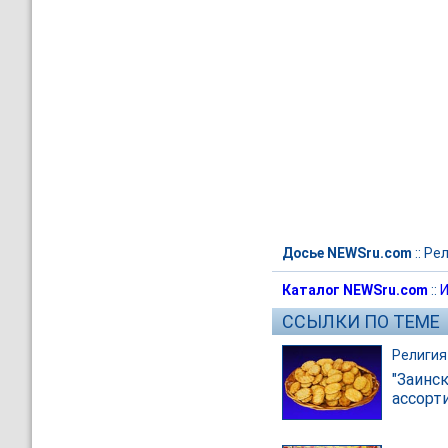
Досье NEWSru.com
::
Рел
Каталог NEWSru.com
::
И
ССЫЛКИ ПО ТЕМЕ
Религия
"Заинс
ассорт