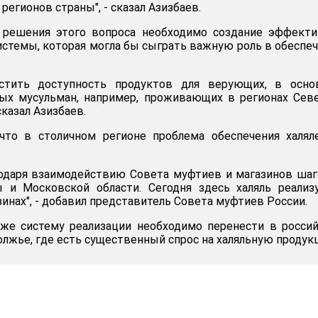
регионов страны", - сказал Азизбаев.
 решения этого вопроса необходимо создание эффекти
стемы, которая могла бы сыграть важную роль в обеспе
остить доступность продуктов для верующих, в осно
ных мусульман, например, проживающих в регионах Сев
сказал Азизбаев.
что в столичном регионе проблема обеспечения халял
годаря взаимодействию Совета муфтиев и магазинов ша
 и Московской области. Сегодня здесь халяль реализ
зинах", - добавил представитель Совета муфтиев России.
 же систему реализации необходимо перенести в росси
олжье, где есть существенный спрос на халяльную продук