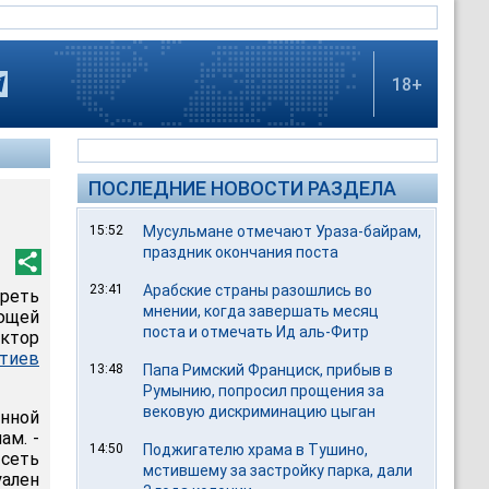
18+
ПОСЛЕДНИЕ НОВОСТИ РАЗДЕЛА
15:52
Мусульмане отмечают Ураза-байрам,
праздник окончания поста
23:41
Арабские страны разошлись во
реть
мнении, когда завершать месяц
ющей
поста и отмечать Ид аль-Фитр
ктор
тиев
13:48
Папа Римский Франциск, прибыв в
Румынию, попросил прощения за
вековую дискриминацию цыган
нной
ам. -
14:50
Поджигателю храма в Тушино,
сеть
мстившему за застройку парка, дали
уален