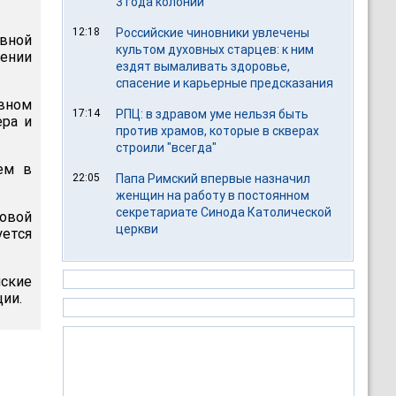
3 года колонии
12:18
Российские чиновники увлечены
вной
культом духовных старцев: к ним
чении
ездят вымаливать здоровье,
спасение и карьерные предсказания
вном
17:14
РПЦ: в здравом уме нельзя быть
ера и
против храмов, которые в скверах
строили "всегда"
ем в
22:05
Папа Римский впервые назначил
женщин на работу в постоянном
секретариате Синода Католической
говой
церкви
уется
йские
ции.