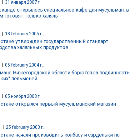
|
31 января 2007 г.,
рканде открылось специальное кафе для мусульман, в
м готовят только халяль
|
18 february 2005 г.,
рстане утвержден государственный стандарт
одства халяльных продуктов
|
05 february 2004 г.,
мане Нижегородской области борются за подлинность
ских" пельменей
|
05 ноября 2003 г.,
рстане открылся первый мусульманский магазин
и
|
25 february 2003 г.,
рстане начали производить колбасу и сардельки по