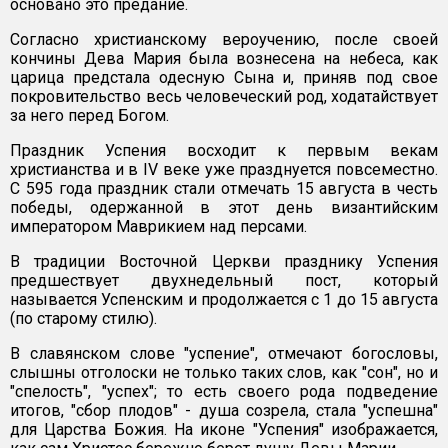
основано это предание.
Согласно христианскому вероучению, после своей
кончины Дева Мария была вознесена на небеса, как
царица предстала одесную Сына и, приняв под свое
покровительство весь человеческий род, ходатайствует
за него перед Богом.
Праздник Успения восходит к первым векам
христианства и в IV веке уже празднуется повсеместно.
С 595 года праздник стали отмечать 15 августа в честь
победы, одержанной в этот день византийским
императором Маврикием над персами.
В традиции Восточной Церкви празднику Успения
предшествует двухнедельный пост, который
называется Успенским и продолжается с 1 до 15 августа
(по старому стилю).
В славянском слове "успение", отмечают богословы,
слышны отголоски не только таких слов, как "сон", но и
"спелость", "успех"; то есть своего рода подведение
итогов, "сбор плодов" - душа созрела, стала "успешна"
для Царства Божия. На иконе "Успения" изображается,