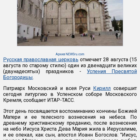
Архив NEWSru.com
Русская православная церковь
отмечает 28 августа (15
августа по старому стилю) один из двенадцати великих
(двунадесятых) праздников -
Успения Пресвятой
Богородицы
.
Патриарх Московский и всея Руси
Кирилл
совершит
сегодня литургию в Успенском соборе Московского
Кремля, сообщает ИТАР-ТАСС.
Этот день посвящается воспоминанию кончины Божией
Матери и ее телесного вознесения на небеса. По
древнему христианскому преданию, после вознесения
на небо Иисуса Христа Дева Мария жила в Иерусалиме,
и ее опекал, как сын, апостол Иоанн Богослов: "Иисус,