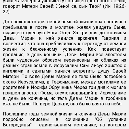
увидев Матерь и ученика тут стоящего, которого любил,
говорит Матери Своей: Жено! се, сын Твой" (Ин. 19:26-
27).
До последнего дня своей земной жизни она постоянно
пребывала в посте и молитве, желая увидеть Сына,
сидящего одесную Бога Отца. За три дня до кончины
Девы Марии к ней явился архангел Гавриил и
возвестил, что она приблизилась к переходу от земной
жизни к блаженному успению. Как повествует
предание, в день кончины Девы Марии все апостолы
были чудесным образом перенесены на облаках из
разных стран земли в Иерусалим. Сам Иисус Христос с
ангелами и святыми явился встретить душу Своей
Матери. По воле Девы Марии ее тело было погребено
около Иерусалима, в Гефсимании, между могилами ее
родителей и Иосифа Обручника. Через три дня к могиле
пришел апостол Фома, отсутствовавший в Иерусалиме
в день ее кончины, но тела Девы Марии в гробнице
уже не было. По вере Церкви, оно было взято на небо.
Последние годы земной жизни и кончина Девы Марии
подробно описаны в сочинении "Об успении
Богородицы" - единственном источнике, на котором