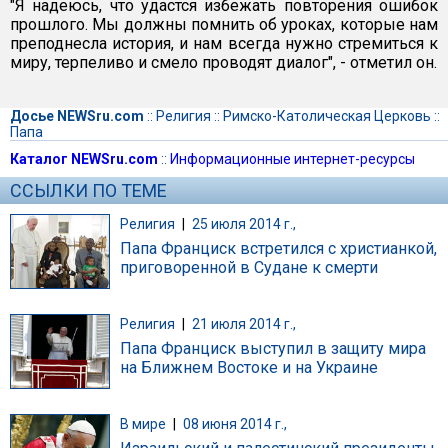
"Я надеюсь, что удастся избежать повторения ошибок
прошлого. Мы должны помнить об уроках, которые нам
преподнесла история, и нам всегда нужно стремиться к
миру, терпеливо и смело проводят диалог", - отметил он.
Досье NEWSru.com
::
Религия
::
Римско-Католическая Церковь
::
Папа
Каталог NEWSru.com
::
Информационные интернет-ресурсы
ССЫЛКИ ПО ТЕМЕ
Религия
|
25 июля 2014 г.,
Папа Франциск встретился с христианкой,
приговоренной в Судане к смерти
Религия
|
21 июля 2014 г.,
Папа Франциск выступил в защиту мира
на Ближнем Востоке и на Украине
В мире
|
08 июня 2014 г.,