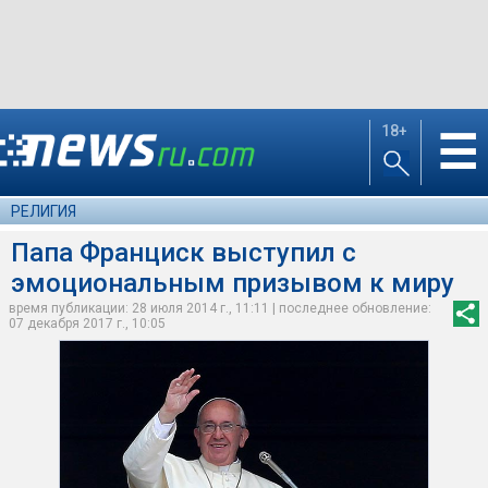
18+
☰
РЕЛИГИЯ
Папа Франциск выступил с
эмоциональным призывом к миру
время публикации: 28 июля 2014 г., 11:11 | последнее обновление:
07 декабря 2017 г., 10:05