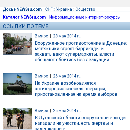
Досье NEWSru.com
::
СНГ
::
Украина
::
Общество
Каталог NEWSru.com
::
Информационные интернет-ресурсы
ССЫЛКИ ПО ТЕМЕ
В мире
|
28 мая 2014 г.,
Вооруженное противостояние в Донецке:
мятежники строят баррикады и
захватывают супермаркеты, власти
обещают обойтись без эвакуации
В мире
|
26 мая 2014 г.,
На Украине возобновляется
антитеррористическая операция,
приостановленная на время выборов
В мире
|
25 мая 2014 г.,
В Луганской области вооруженные люди
нападали на участки, есть жертвы и
задержанные