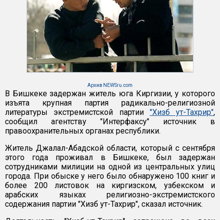
Архив NEWSru.com
В Бишкеке задержан житель юга Киргизии, у которого
изъята крупная партия радикально-религиозной
литературы экстремистской партии
"Хизб ут-Тахрир"
,
сообщил агентству "Интерфаксу" источник в
правоохранительных органах республики.
Житель Джалал-Абадской области, который с сентября
этого года проживал в Бишкеке, был задержан
сотрудниками милиции на одной из центральных улиц
города. При обыске у него было обнаружено 100 книг и
более 200 листовок на киргизском, узбекском и
арабских языках религиозно-экстремистского
содержания партии "Хизб ут-Тахрир", сказал источник.