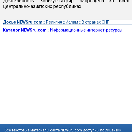
Деятельность "Хизб-ут-Тахрир" запрещена во всех
центрально-азиатских республиках.
Досье NEWSru.com
::
Религия
::
Ислам
::
В странах СНГ
Каталог NEWSru.com
::
Информационные интернет-ресурсы
Все текстовые материалы сайта NEWSru.com доступны по лицензии: