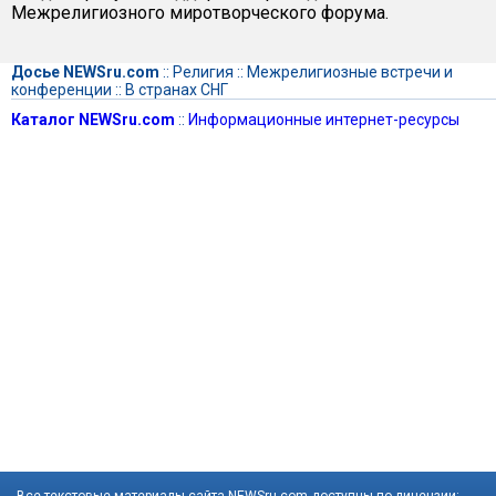
Межрелигиозного миротворческого форума.
Досье NEWSru.com
::
Религия
::
Межрелигиозные встречи и
конференции
::
В странах СНГ
Каталог NEWSru.com
::
Информационные интернет-ресурсы
Все текстовые материалы сайта NEWSru.com доступны по лицензии: