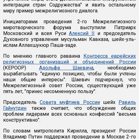
интеграции стран Содружества" и явить остальному
миру пример межрелигиозного диалога.
Инициаторами проведения 2-го Межрелигиозного
миротворческого форума выступили Патриарх
Московский и всея Руси
Алексий II
и председатель
Духовного управления мусульман Кавказа, шейх-уль-
ислам Аллахшукюр Паша-заде.
По мнению главного раввина
Конгресса еврейских
религиозных организаций и объединений России
(КЕРООР)
Адольфа Шаевича
, необходимо
вырабатывать "единую позицию, чтобы были учтены
наши общие интересы". Шаевич подчеркнул, что
Межрелигиозный совет России, существующий уже
пять лет, "принес несомненную пользу".
Председатель
Совета муфтиев России
шейх
Равиль
Гайнутдин
также считает, что обсуждение общих
проблем лидерами всех основных конфессий "весьма
конструктивно".
По словам митрополита Кирилла, президент России
Владимир Путин поддержал проведение в Москве 2-го