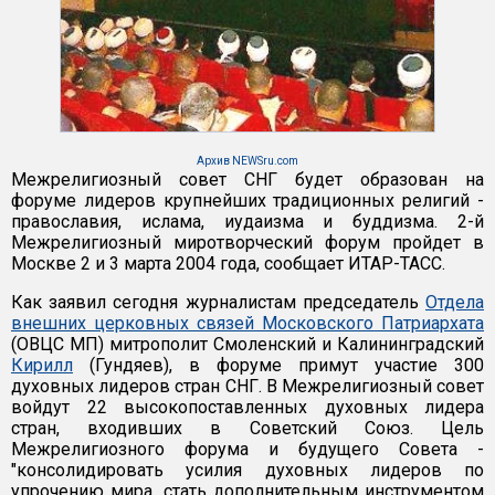
Архив NEWSru.com
Межрелигиозный совет СНГ будет образован на
форуме лидеров крупнейших традиционных религий -
православия, ислама, иудаизма и буддизма. 2-й
Межрелигиозный миротворческий форум пройдет в
Москве 2 и 3 марта 2004 года, сообщает ИТАР-ТАСС.
Как заявил сегодня журналистам председатель
Отдела
внешних церковных связей Московского Патриархата
(ОВЦС МП) митрополит Смоленский и Калининградский
Кирилл
(Гундяев), в форуме примут участие 300
духовных лидеров стран СНГ. В Межрелигиозный совет
войдут 22 высокопоставленных духовных лидера
стран, входивших в Советский Союз. Цель
Межрелигиозного форума и будущего Совета -
"консолидировать усилия духовных лидеров по
упрочению мира, стать дополнительным инструментом