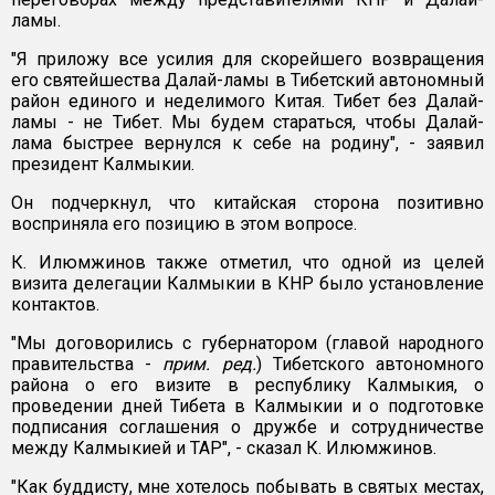
ламы.
"Я приложу все усилия для скорейшего возвращения
его святейшества Далай-ламы в Тибетский автономный
район единого и неделимого Китая. Тибет без Далай-
ламы - не Тибет. Мы будем стараться, чтобы Далай-
лама быстрее вернулся к себе на родину", - заявил
президент Калмыкии.
Он подчеркнул, что китайская сторона позитивно
восприняла его позицию в этом вопросе.
К. Илюмжинов также отметил, что одной из целей
визита делегации Калмыкии в КНР было установление
контактов.
"Мы договорились с губернатором (главой народного
правительства -
прим. ред.
) Тибетского автономного
района о его визите в республику Калмыкия, о
проведении дней Тибета в Калмыкии и о подготовке
подписания соглашения о дружбе и сотрудничестве
между Калмыкией и ТАР", - сказал К. Илюмжинов.
"Как буддисту, мне хотелось побывать в святых местах,