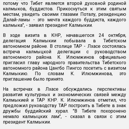
потому что Тибет является второй духовной родиной
калмыков, буддистов. Прикоснуться к этим святым
местам, увидеть своими глазами Поталу, резиденцию
Далай-ламы - это мечта каждого буддиста, каждого
калмыка", - заявил президент Калмыкии.
В ходе визита в КНР, начавшегося 24 октября,
делегация Калмыкии побывала в Тибетском
автономном районе. В столице ТАР - Лхасе состоялась
встреча калмыцкой делегации с руководством
автономного района. К. Илюмжинов официально
пригласил главу народного правительства Тибетского
автономного района Цангбо Пингсо посетить с визитом
Калмыкию. По словам К. Илюмжинова, это
приглашение было принято.
На встречах в Лхасе обсуждались перспективы
развития культурных и экономических связей между
Калмыкией и ТАР КНР. К. Илюмжинов отметил, что
предложил руководству ТАР построить в Тибете в знак
дружбы буддийский хурал. "В Тибете похоронено
немало калмыцких лам", - сказал в связи с этим
президент Калмыкии.