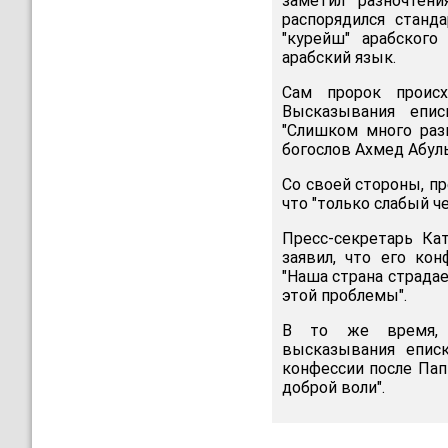
заметил разночтени
распорядился станда
"курейш" арабского
арабский язык.
Сам пророк происх
Высказывания епи
"Слишком много разг
богослов Ахмед Абул
Со своей стороны, пр
что "только слабый ч
Пресс-секретарь Ка
заявил, что его ко
"Наша страна страдае
этой проблемы".
В то же время, л
высказывания епис
конфессии после Па
доброй воли".