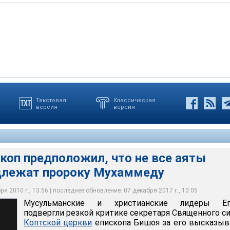
Текстовая
Классическая
версия
версия
редположил, что не все аяты Корана принадлежат Пророку
s.com
коп предположил, что не все аяты
длежат пророку Мухаммеду
я 2010 г., 13:56 | последнее обновление: 07 декабря 2017 г., 10:05
Мусульманские и христианские лидеры Ег
подвергли резкой критике секретаря Священного с
Коптской церкви
епископа Бишоя за его высказыв