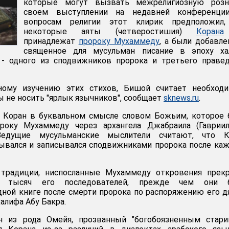
которые могут вызвать межрелигиозную розн
своем выступлении на недавней конференци
вопросам религии этот клирик предположил,
некоторые аяты (четверостишия)
Корана
принадлежат
пророку Мухаммеду
, а были добавл
священное для мусульман писание в эпоху ха
- одного из сподвижников пророка и третьего правед
ному изучению этих стихов, Бишой считает необход
бы не носить "ярлык язычников", сообщает
sknews.ru
.
 Коран в буквальном смысле словом Божьим, которое 
року Мухаммеду через архангела Джабраила (Гавриил
Ведущие мусульманские мыслители считают, что К
зывался и записывался сподвижниками пророка после ка
 традиции, ниспосланные Мухаммеду откровения прекр
и тысяч его последователей, прежде чем они 
ной книге после смерти пророка по распоряжению его д
алифа Абу Бакра.
 из рода Омейя, прозванный "богобоязненным старик