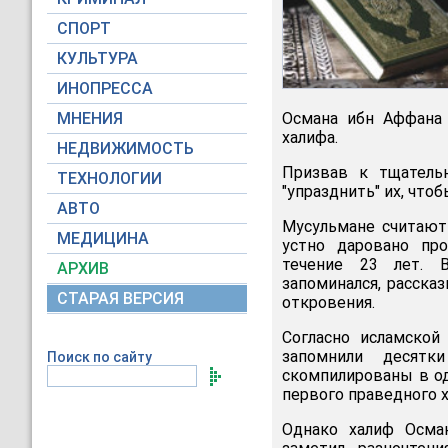
СПОРТ
КУЛЬТУРА
ИНОПРЕССА
МНЕНИЯ
Османа ибн Аффана 
халифа.
НЕДВИЖИМОСТЬ
Призвав к тщатель
ТЕХНОЛОГИИ
"упразднить" их, что
АВТО
Мусульмане считают
МЕДИЦИНА
устно даровано про
течение 23 лет. 
АРХИВ
запоминался, расска
СТАРАЯ ВЕРСИЯ
откровения.
Согласно исламской
запомнили десятк
Поиск по сайту
скомпилированы в од
первого праведного х
Однако халиф Осман