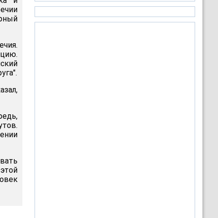
ка и
речии
урный
чия.
цию.
мский
уга".
азал,
редь,
утов.
шении
вать
этой
ловек