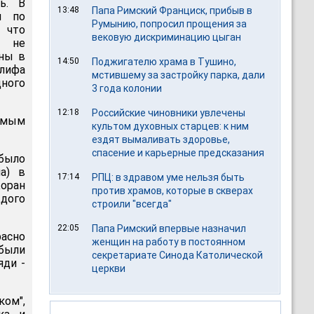
ь. В
13:48
Папа Римский Франциск, прибыв в
и по
Румынию, попросил прощения за
 что
вековую дискриминацию цыган
не
ены в
14:50
Поджигателю храма в Тушино,
лифа
мстившему за застройку парка, дали
ного
3 года колонии
12:18
Российские чиновники увлечены
имым
культом духовных старцев: к ним
ездят вымаливать здоровье,
спасение и карьерные предсказания
было
а) в
17:14
РПЦ: в здравом уме нельзя быть
оран
против храмов, которые в скверах
ждого
строили "всегда"
22:05
Папа Римский впервые назначил
асно
женщин на работу в постоянном
были
секретариате Синода Католической
яди -
церкви
ом",