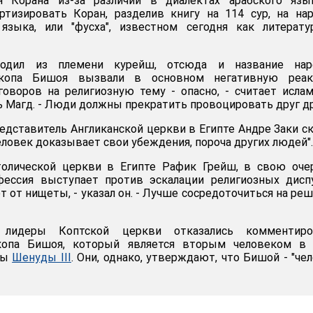
я Корана из-за различий в диалектах арабского язы
ртизировать Коран, разделив книгу на 114 сур, на на
 языка, или "фусха", известном сегодня как литерат
одил из племени курейш, отсюда и название наре
скопа Бишоя вызвали в основном негативную реак
оворов на религиозную тему - опасно, - считает исла
ь Магд. - Люди должны прекратить провоцировать друг др
едставитель Англиканской церкви в Египте Андре Заки ск
еловек доказывает свои убеждения, пороча других людей".
толической церкви в Египте Рафик Грейш, в свою оче
нфессия выступает против эскалации религиозных дисп
т от нищеты, - указал он. - Лучше сосредоточиться на ре
идеры Коптской церкви отказались комментиро
копа Бишоя, который является вторым человеком в 
пы
Шенуды III
. Они, однако, утверждают, что Бишой - "че